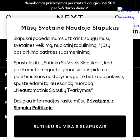
Nemokamas pristatymas perkant už daugiau nei 50 €
An error occurred on client
per 3–5 darbo dienas*
Dabar galite apsipirkti lietuvių kalba!
0
Mūsų socialiniai tinklai
Mūsų Svetainė Naudoja Slapukus
MOKYKLINĖ APRANGA
ŠVENTINĖ PAR
Slapukai padeda mums užtikrinti saugų mūsų
svetainės veikimą, nuolatinį tobulinimą ir jūsų
SCHOOLWEAR
apsipirkimo patirties suasmeninimą.
Mano paskyra
All Boys Schoolwear
Prisijunkite prie savo paskyros
Shoes
Spustelėkite „Sutinku Su Visais Slapukais“, kad
galėtumėte mėgautis geriausia apsipirkimo
Trousers
Pagalba
patirtimi. Šiuos nustatymus galite bet kada pakeisti,
Shorts
spustelėdami toliau esančią nuorodą
Shirts
Privatumas ir teisinė informacija
„Neautomatinis Slapukų Tvarkymas“.
Polo Shirts
Sweatshirts & Jumpers
Daugiau informacijos rasite mūsų
Privatumo Ir
Skyriai
Coats & Jackets
Slapukų Politikoje
.
Underwear
Kitos paslaugos
Socks
SUTINKU SU VISAIS SLAPUKAIS
Multipacks
© 2026 „Next Germany GmbH“. Visos teisės saugomos.
All Boys Sport & Swimwear