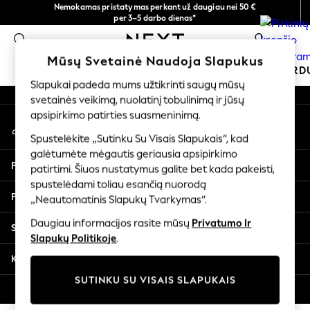
Nemokamas pristatymas perkant už daugiau nei 50 €
An error occurred on client
per 3–5 darbo dienas*
Dabar galite apsipirkti lietuvių kalba!
0
Mūsų socialiniai tinklai
Mūsų Svetainė Naudoja Slapukus
MOKYKLINĖ APRANGA
ŠVENTINĖ PAR
Slapukai padeda mums užtikrinti saugų mūsų
svetainės veikimą, nuolatinį tobulinimą ir jūsų
SCHOOLWEAR
apsipirkimo patirties suasmeninimą.
Mano paskyra
All Boys Schoolwear
Prisijunkite prie savo paskyros
Shoes
Spustelėkite „Sutinku Su Visais Slapukais“, kad
galėtumėte mėgautis geriausia apsipirkimo
Trousers
Pagalba
patirtimi. Šiuos nustatymus galite bet kada pakeisti,
Shorts
spustelėdami toliau esančią nuorodą
Shirts
Privatumas ir teisinė informacija
„Neautomatinis Slapukų Tvarkymas“.
Polo Shirts
Sweatshirts & Jumpers
Daugiau informacijos rasite mūsų
Privatumo Ir
Skyriai
Coats & Jackets
Slapukų Politikoje
.
Underwear
Kitos paslaugos
Socks
SUTINKU SU VISAIS SLAPUKAIS
Multipacks
© 2026 „Next Germany GmbH“. Visos teisės saugomos.
All Boys Sport & Swimwear