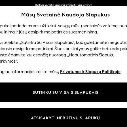
Dabar galite apsipirkti lietuvių kalba!
Greičiau ir saugiau,
Mūsų Svetainė Naudoja Slapukus
atsiskaitymas naudojantis „Mokėjimas per banką“
Mūsų socialiniai tinklai
apukai padeda mums užtikrinti saugų mūsų svetainės veikimą, nuol
ulinimą ir jūsų apsipirkimo patirties suasmeninimą.
TUVĖ
MERGAITĖMS
BERNIUKAMS
KŪDIKIAMS
M
stelėkite „Sutinku Su Visais Slapukais“, kad galėtumėte mėgautis
iausia apsipirkimo patirtimi. Šiuos nustatymus galite bet kada pake
ustelėdami toliau esančią nuorodą „Neautomatinis Slapukų
arkymas“.
ir teisinė informacija
Skyriai
ugiau informacijos rasite mūsų
Privatumo Ir Slapukų Politikoje
.
 slapukų politika
Moterų
uostatos
Vyrams
SUTINKU SU VISAIS SLAPUKAIS
u tvarkyti slapukus
Berniukams
iepimų ir įvertinimų politika
Mergaitės
Pradžia
ATSISAKYTI NEBŪTINŲ SLAPUKŲ
Kūdikis