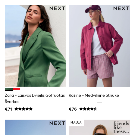
Trending: Clogs
Toy Story
THE SET
50 - 92cm
98 - 110cm
116 - 134cm
140 - 174cm
All Clothing
T-Shirts
Dresses
Shorts & Skirts
Coats & Jackets
Sweatshirts & Hoodies
Knitwear
Sets & Outfits
Tops
Žalia - Laisvas Dvieilis Gofruotas
Rožinė - Medvilninė Striukė
Nightwear & Pyjamas
Švarkas
Trousers & Leggings
Shirts & Blouses
€71
€76
Swimwear
Jeans
NAUJA
Jumpsuits & Playsuits
Multipacks