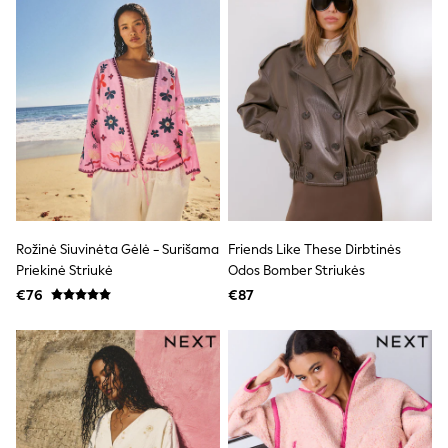
All Holiday Shop
Tops
Dresses
Shorts
Skirts
Sandals & Sliders
Rash Vests
Sun Safe Swimwear
Sun Hats & Caps
All Footwear
New In
Boots
Half Sizes
Rožinė Siuvinėta Gėlė - Surišama
Friends Like These Dirbtinės
Slippers
Trainers
Priekinė Striukė
Odos Bomber Striukės
Wellies
€76
€87
Wide Fit
Shoes
All Underwear
New In
Nighties
Pyjamas
Robes
Socks & Tights