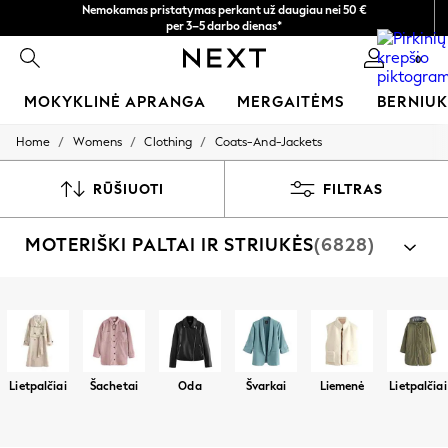
Nemokamas pristatymas perkant už daugiau nei 50 €
per 3–5 darbo dienas*
Dabar galite apsipirkti lietuvių kalba!
0
MOKYKLINĖ APRANGA
MERGAITĖMS
BERNIU
/
/
/
Home
Womens
Clothing
Coats-And-Jackets
SCHOOLWEAR
All Boys Schoolwear
Shoes
RŪŠIUOTI
FILTRAS
Trousers
Shorts
MOTERIŠKI PALTAI IR STRIUKĖS
(6828)
Shirts
Polo Shirts
Sweatshirts & Jumpers
Coats & Jackets
Apsipirkti pagal kategoriją
Underwear
Švarkai
Paltai
Vilnos
Švarkai
Liemenės
Po
Socks
Multipacks
All Boys Sport & Swimwear
Lietpalčiai
Šachetai
Oda
Švarkai
Liemenė
Lietpalčiai
Trainers & Pumps
Swimwear
Tops