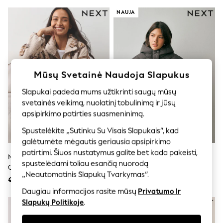
Shorts
Joggers
NAUJA
adidas
Nike
All Girls Schoolwear
Shoes
Dresses
Trousers
Mūsų Svetainė Naudoja Slapukus
Skirts
Shirts
Slapukai padeda mums užtikrinti saugų mūsų
Polo Shirts
svetainės veikimą, nuolatinį tobulinimą ir jūsų
Sweatshirts
apsipirkimo patirties suasmeninimą.
Cardigans
Coats & Jackets
Spustelėkite „Sutinku Su Visais Slapukais“, kad
Underwear
galėtumėte mėgautis geriausia apsipirkimo
Socks & Tights
patirtimi. Šiuos nustatymus galite bet kada pakeisti,
Multipacks
Neutralus Hamish The Highland
Pilka - Lengva Dygsniuota
All Girls Sports & Swimwear
spustelėdami toliau esančią nuorodą
Cow - Borg Flisinis Megztinis Su
Striukė
Trainers & Pumps
„Neautomatinis Slapukų Tvarkymas“.
Pusiniu Užtrauktuku
€39
€58
Swimwear
Daugiau informacijos rasite mūsų
Privatumo Ir
Tops
Leggings
Slapukų Politikoje
.
Shorts
Joggers