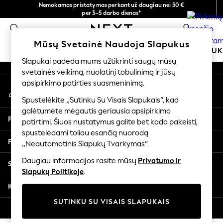
Nemokamas pristatymas perkant už daugiau nei 50 €
An error occurred on client
per 3–5 darbo dienas*
Dabar galite apsipirkti lietuvių kalba!
0
Mūsų socialiniai tinklai
Mūsų Svetainė Naudoja Slapukus
MOKYKLINĖ APRANGA
MERGAITĖMS
BERNIU
Slapukai padeda mums užtikrinti saugų mūsų
svetainės veikimą, nuolatinį tobulinimą ir jūsų
SCHOOLWEAR
apsipirkimo patirties suasmeninimą.
Mano paskyra
All Boys Schoolwear
Prisijunkite prie savo paskyros
Shoes
Spustelėkite „Sutinku Su Visais Slapukais“, kad
galėtumėte mėgautis geriausia apsipirkimo
Trousers
Pagalba
patirtimi. Šiuos nustatymus galite bet kada pakeisti,
Shorts
spustelėdami toliau esančią nuorodą
Shirts
Privatumas ir teisinė informacija
„Neautomatinis Slapukų Tvarkymas“.
Polo Shirts
Sweatshirts & Jumpers
Daugiau informacijos rasite mūsų
Privatumo Ir
Skyriai
Coats & Jackets
Slapukų Politikoje
.
Underwear
Kitos paslaugos
Socks
SUTINKU SU VISAIS SLAPUKAIS
Multipacks
© 2026 „Next Germany GmbH“. Visos teisės saugomos.
All Boys Sport & Swimwear