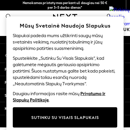
Nemokamas pristatymas perkant už daugiau nei 50 €
An error occurred on client
per 3–5 darbo dienas*
Dabar galite apsipirkti lietuvių kalba!
0
Mūsų socialiniai tinklai
Mūsų Svetainė Naudoja Slapukus
MOKYKLINĖ APRANGA
MERGAITĖMS
BERNIU
Slapukai padeda mums užtikrinti saugų mūsų
svetainės veikimą, nuolatinį tobulinimą ir jūsų
SCHOOLWEAR
apsipirkimo patirties suasmeninimą.
Mano paskyra
All Boys Schoolwear
Prisijunkite prie savo paskyros
Shoes
Spustelėkite „Sutinku Su Visais Slapukais“, kad
galėtumėte mėgautis geriausia apsipirkimo
Trousers
Pagalba
patirtimi. Šiuos nustatymus galite bet kada pakeisti,
Shorts
spustelėdami toliau esančią nuorodą
Shirts
Privatumas ir teisinė informacija
„Neautomatinis Slapukų Tvarkymas“.
Polo Shirts
Sweatshirts & Jumpers
Daugiau informacijos rasite mūsų
Privatumo Ir
Skyriai
Coats & Jackets
Slapukų Politikoje
.
Underwear
Kitos paslaugos
Socks
SUTINKU SU VISAIS SLAPUKAIS
Multipacks
© 2026 „Next Germany GmbH“. Visos teisės saugomos.
All Boys Sport & Swimwear