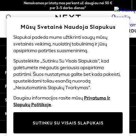
Nemokamas pristatymas perkant už daugiau nei 50 €
An error occurred on client
per 3–5 darbo dienas*
Dabar galite apsipirkti lietuvių kalba!
0
Mūsų socialiniai tinklai
Mūsų Svetainė Naudoja Slapukus
MOKYKLINĖ APRANGA
ŠVENTINĖ PAR
Slapukai padeda mums užtikrinti saugų mūsų
svetainės veikimą, nuolatinį tobulinimą ir jūsų
SCHOOLWEAR
apsipirkimo patirties suasmeninimą.
Mano paskyra
All Boys Schoolwear
Prisijunkite prie savo paskyros
Shoes
Spustelėkite „Sutinku Su Visais Slapukais“, kad
galėtumėte mėgautis geriausia apsipirkimo
Trousers
Pagalba
patirtimi. Šiuos nustatymus galite bet kada pakeisti,
Shorts
spustelėdami toliau esančią nuorodą
Shirts
Privatumas ir teisinė informacija
„Neautomatinis Slapukų Tvarkymas“.
Polo Shirts
Sweatshirts & Jumpers
Daugiau informacijos rasite mūsų
Privatumo Ir
Skyriai
Coats & Jackets
Slapukų Politikoje
.
Underwear
Kitos paslaugos
Socks
SUTINKU SU VISAIS SLAPUKAIS
Multipacks
© 2026 „Next Germany GmbH“. Visos teisės saugomos.
All Boys Sport & Swimwear