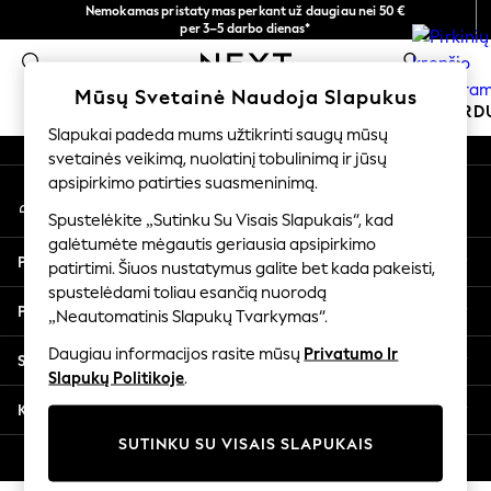
Nemokamas pristatymas perkant už daugiau nei 50 €
An error occurred on client
per 3–5 darbo dienas*
Dabar galite apsipirkti lietuvių kalba!
0
Mūsų socialiniai tinklai
Mūsų Svetainė Naudoja Slapukus
MOKYKLINĖ APRANGA
ŠVENTINĖ PAR
Slapukai padeda mums užtikrinti saugų mūsų
svetainės veikimą, nuolatinį tobulinimą ir jūsų
SCHOOLWEAR
apsipirkimo patirties suasmeninimą.
Mano paskyra
All Boys Schoolwear
Prisijunkite prie savo paskyros
Shoes
Spustelėkite „Sutinku Su Visais Slapukais“, kad
galėtumėte mėgautis geriausia apsipirkimo
Trousers
Pagalba
patirtimi. Šiuos nustatymus galite bet kada pakeisti,
Shorts
spustelėdami toliau esančią nuorodą
Shirts
Privatumas ir teisinė informacija
„Neautomatinis Slapukų Tvarkymas“.
Polo Shirts
Sweatshirts & Jumpers
Daugiau informacijos rasite mūsų
Privatumo Ir
Skyriai
Coats & Jackets
Slapukų Politikoje
.
Underwear
Kitos paslaugos
Socks
SUTINKU SU VISAIS SLAPUKAIS
Multipacks
© 2026 „Next Germany GmbH“. Visos teisės saugomos.
All Boys Sport & Swimwear