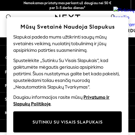
Nemokamas pristatymas perkant už daugiau nei 50 €
An error occurred on client
per 3–5 darbo dienas*
Dabar galite apsipirkti lietuvių kalba!
0
Mūsų socialiniai tinklai
Mūsų Svetainė Naudoja Slapukus
MOKYKLINĖ APRANGA
ŠVENTINĖ PAR
Slapukai padeda mums užtikrinti saugų mūsų
svetainės veikimą, nuolatinį tobulinimą ir jūsų
SCHOOLWEAR
apsipirkimo patirties suasmeninimą.
Mano paskyra
All Boys Schoolwear
Prisijunkite prie savo paskyros
Shoes
Spustelėkite „Sutinku Su Visais Slapukais“, kad
galėtumėte mėgautis geriausia apsipirkimo
Trousers
Pagalba
patirtimi. Šiuos nustatymus galite bet kada pakeisti,
Shorts
spustelėdami toliau esančią nuorodą
Shirts
Privatumas ir teisinė informacija
„Neautomatinis Slapukų Tvarkymas“.
Polo Shirts
Sweatshirts & Jumpers
Daugiau informacijos rasite mūsų
Privatumo Ir
Skyriai
Coats & Jackets
Slapukų Politikoje
.
Underwear
Kitos paslaugos
Socks
SUTINKU SU VISAIS SLAPUKAIS
Multipacks
© 2026 „Next Germany GmbH“. Visos teisės saugomos.
All Boys Sport & Swimwear