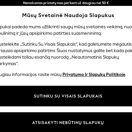
Nemokamas pristatymas perkant už daugiau nei 50 €
per 3–5 darbo dienas*
Mūsų Svetainė Naudoja Slapukus
Dabar galite apsipirkti lietuvių kalba!
Mūsų socialiniai tinklai
apukai padeda mums užtikrinti saugų mūsų svetainės veikimą, nuol
ulinimą ir jūsų apsipirkimo patirties suasmeninimą.
ERNIUKAMS
KŪDIKIAMS
MOTERYS
VYRAI
PR
stelėkite „Sutinku Su Visais Slapukais“, kad galėtumėte mėgautis
iausia apsipirkimo patirtimi. Šiuos nustatymus galite bet kada pake
ustelėdami toliau esančią nuorodą „Neautomatinis Slapukų
arkymas“.
ir teisinė informacija
Skyriai
ugiau informacijos rasite mūsų
Privatumo Ir Slapukų Politikoje
.
 slapukų politika
Moterų
uostatos
Vyrams
SUTINKU SU VISAIS SLAPUKAIS
u tvarkyti slapukus
Berniukams
iepimų ir įvertinimų politika
Mergaitės
Pradžia
ATSISAKYTI NEBŪTINŲ SLAPUKŲ
Kūdikis