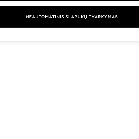
Prekių ženklai
NEAUTOMATINIS SLAPUKŲ TVARKYMAS
© 2026 „Next Germany GmbH“. Visos teisės saugomos.