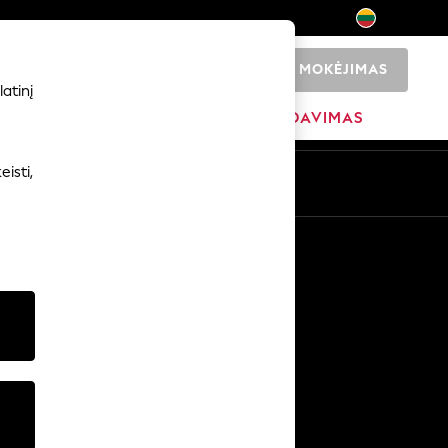
MOKĖJIMAS
0
atinį
ADŽIA
PREKIŲ ŽENKLAI
IŠPARDAVIMAS
isti,
Kitos paslaugos
Žiniasklaida ir spauda
Įmonė
NEXT karjeros