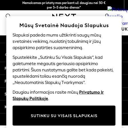
Nemokamas pristatymas perkant už daugiau nei 50 €
An error occurred on client
per 3–5 darbo dienas*
Dabar galite apsipirkti lietuvių kalba!
0
Mūsų socialiniai tinklai
Mūsų Svetainė Naudoja Slapukus
MOKYKLINĖ APRANGA
MERGAITĖMS
BERNIU
Slapukai padeda mums užtikrinti saugų mūsų
svetainės veikimą, nuolatinį tobulinimą ir jūsų
SCHOOLWEAR
apsipirkimo patirties suasmeninimą.
Mano paskyra
All Boys Schoolwear
Prisijunkite prie savo paskyros
Shoes
Spustelėkite „Sutinku Su Visais Slapukais“, kad
galėtumėte mėgautis geriausia apsipirkimo
Trousers
Pagalba
patirtimi. Šiuos nustatymus galite bet kada pakeisti,
Shorts
spustelėdami toliau esančią nuorodą
Shirts
Privatumas ir teisinė informacija
„Neautomatinis Slapukų Tvarkymas“.
Polo Shirts
Sweatshirts & Jumpers
Daugiau informacijos rasite mūsų
Privatumo Ir
Skyriai
Coats & Jackets
Slapukų Politikoje
.
Underwear
Kitos paslaugos
Socks
SUTINKU SU VISAIS SLAPUKAIS
Multipacks
© 2026 „Next Germany GmbH“. Visos teisės saugomos.
All Boys Sport & Swimwear