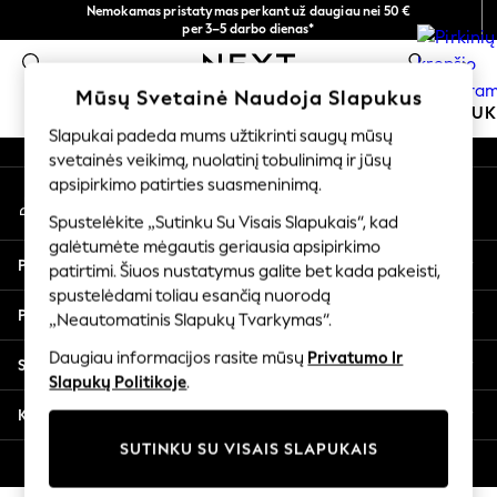
Nemokamas pristatymas perkant už daugiau nei 50 €
An error occurred on client
per 3–5 darbo dienas*
Dabar galite apsipirkti lietuvių kalba!
0
Mūsų socialiniai tinklai
Mūsų Svetainė Naudoja Slapukus
MOKYKLINĖ APRANGA
MERGAITĖMS
BERNIU
Slapukai padeda mums užtikrinti saugų mūsų
svetainės veikimą, nuolatinį tobulinimą ir jūsų
SCHOOLWEAR
apsipirkimo patirties suasmeninimą.
Mano paskyra
All Boys Schoolwear
Prisijunkite prie savo paskyros
Shoes
Spustelėkite „Sutinku Su Visais Slapukais“, kad
galėtumėte mėgautis geriausia apsipirkimo
Trousers
Pagalba
patirtimi. Šiuos nustatymus galite bet kada pakeisti,
Shorts
spustelėdami toliau esančią nuorodą
Shirts
Privatumas ir teisinė informacija
„Neautomatinis Slapukų Tvarkymas“.
Polo Shirts
Sweatshirts & Jumpers
Daugiau informacijos rasite mūsų
Privatumo Ir
Skyriai
Coats & Jackets
Slapukų Politikoje
.
Underwear
Kitos paslaugos
Socks
SUTINKU SU VISAIS SLAPUKAIS
Multipacks
© 2026 „Next Germany GmbH“. Visos teisės saugomos.
All Boys Sport & Swimwear