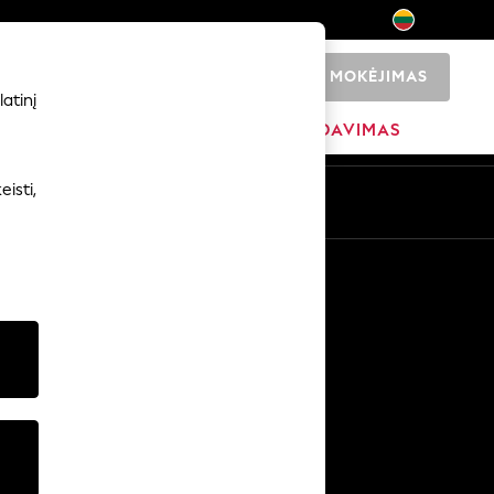
MOKĖJIMAS
0
atinį
ADŽIA
PREKIŲ ŽENKLAI
IŠPARDAVIMAS
isti,
Kitos paslaugos
Žiniasklaida ir spauda
Įmonė
NEXT karjeros