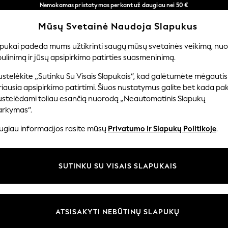
Nemokamas pristatymas perkant už daugiau nei 50 €
per 3–5 darbo dienas*
Mūsų Svetainė Naudoja Slapukus
Dabar galite apsipirkti lietuvių kalba!
Mūsų socialiniai tinklai
apukai padeda mums užtikrinti saugų mūsų svetainės veikimą, nuol
ulinimą ir jūsų apsipirkimo patirties suasmeninimą.
ERNIUKAMS
KŪDIKIAMS
MOTERYS
VYRAI
PR
stelėkite „Sutinku Su Visais Slapukais“, kad galėtumėte mėgautis
iausia apsipirkimo patirtimi. Šiuos nustatymus galite bet kada pake
ustelėdami toliau esančią nuorodą „Neautomatinis Slapukų
arkymas“.
ir teisinė informacija
Skyriai
ugiau informacijos rasite mūsų
Privatumo Ir Slapukų Politikoje
.
 slapukų politika
Moterų
uostatos
Vyrams
SUTINKU SU VISAIS SLAPUKAIS
u tvarkyti slapukus
Berniukams
iepimų ir įvertinimų politika
Mergaitės
Pradžia
ATSISAKYTI NEBŪTINŲ SLAPUKŲ
Kūdikis