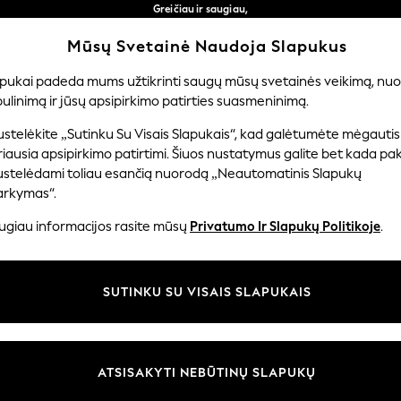
Greičiau ir saugiau,
atsiskaitymas naudojantis „Mokėjimas per banką“
Nemokamas pristatymas perkant už daugiau nei 50 €
Mūsų Svetainė Naudoja Slapukus
per 3–5 darbo dienas*
Mūsų socialiniai tinklai
apukai padeda mums užtikrinti saugų mūsų svetainės veikimą, nuol
ulinimą ir jūsų apsipirkimo patirties suasmeninimą.
TUVĖ
MERGAITĖMS
BERNIUKAMS
KŪDIKIAMS
M
stelėkite „Sutinku Su Visais Slapukais“, kad galėtumėte mėgautis
iausia apsipirkimo patirtimi. Šiuos nustatymus galite bet kada pake
ustelėdami toliau esančią nuorodą „Neautomatinis Slapukų
arkymas“.
ir teisinė informacija
Skyriai
ugiau informacijos rasite mūsų
Privatumo Ir Slapukų Politikoje
.
 slapukų politika
Moterų
uostatos
Vyrams
SUTINKU SU VISAIS SLAPUKAIS
u tvarkyti slapukus
Berniukams
iepimų ir įvertinimų politika
Mergaitės
Pradžia
ATSISAKYTI NEBŪTINŲ SLAPUKŲ
Kūdikis