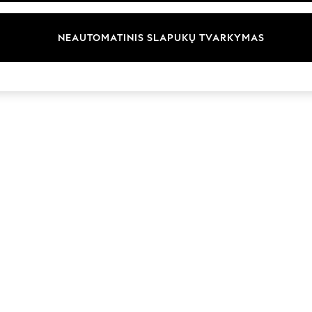
Prekių ženklai
NEAUTOMATINIS SLAPUKŲ TVARKYMAS
© 2026 „Next Germany GmbH“. Visos teisės saugomos.