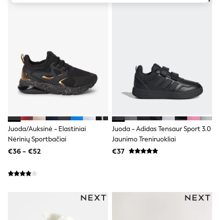
adidas
Nike
Shop All
Shoes
Coats & Jackets
Bags & Accessories
Shirts
Polo Shirts
Shop all
Shoes
Coats & Jackets
Bags
Polo Shirts
Blue
Juoda/Auksinė - Elastiniai
Juoda - Adidas Tensaur Sport 3.0
Black
Nėrinių Sportbačiai
Jaunimo Treniruokliai
White
€36 - €52
€37
Grey
Green
Red
All Branded Schoolwear
adidas
Nike
Hype