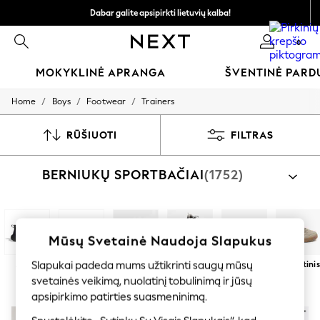
Dabar galite apsipirkti lietuvių kalba!
Greičiau ir saugiau,
0
atsiskaitymas naudojantis „Mokėjimas per banką“
MOKYKLINĖ APRANGA
ŠVENTINĖ PAR
/
/
/
Home
Boys
Footwear
Trainers
SCHOOLWEAR
All Boys Schoolwear
Shoes
RŪŠIUOTI
FILTRAS
Trousers
Shorts
BERNIUKŲ SPORTBAČIAI
(1752)
Shirts
Polo Shirts
Sweatshirts & Jumpers
Coats & Jackets
Underwear
Mūsų Svetainė Naudoja Slapukus
Socks
Multipacks
Slapukai padeda mums užtikrinti saugų mūsų
Juoda
Balta
Prisilietimo
Suvarstykite
Sportinė
Atsitiktinis
All Boys Sport & Swimwear
tvirtinimas
apranga
svetainės veikimą, nuolatinį tobulinimą ir jūsų
Trainers & Pumps
Swimwear
apsipirkimo patirties suasmeninimą.
Tops