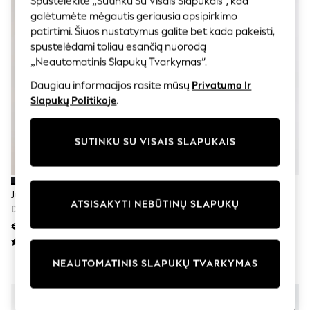
Spustelėkite „Sutinku Su Visais Slapukais“, kad
Shorts
galėtumėte mėgautis geriausia apsipirkimo
Joggers
adidas
patirtimi. Šiuos nustatymus galite bet kada pakeisti,
Nike
spustelėdami toliau esančią nuorodą
All Girls Schoolwear
„Neautomatinis Slapukų Tvarkymas“.
Shoes
Dresses
Daugiau informacijos rasite mūsų
Privatumo Ir
Trousers
Slapukų Politikoje
.
Skirts
Shirts
Polo Shirts
SUTINKU SU VISAIS SLAPUKAIS
Sweatshirts
Cardigans
Coats & Jackets
Underwear
Juoda - 2 Mokykliniai Bateliai Su
Juoda - Elastiniai Nėrinių
Socks & Tights
ATSISAKYTI NEBŪTINŲ SLAPUKŲ
Dirželiais Ir Lietimu Užsegami
Sportbačiai
Multipacks
Užsegimai
€25 - €32
€38 - €48
All Girls Sports & Swimwear
Trainers & Pumps
Swimwear
NEAUTOMATINIS SLAPUKŲ TVARKYMAS
Tops
Leggings
Shorts
Joggers