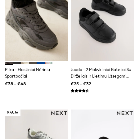
Dresses
Flip Flops
Sliders
Jumpsuits & Playsuits
Linen Collection
Sandals
Shorts
Trousers
Sun Hats & Caps
Tops & T-Shirts
Sunglasses
Men's Holiday Shop
Pilka - Elastiniai Nėrinių
Juoda - 2 Mokykliniai Bateliai Su
All Swimwear
Sportbačiai
Dirželiais Ir Lietimu Užsegami
Accessories
Užsegimai
€38 - €48
€25 - €32
Bags & Luggage
Footwear
Hats
Linen Collection
Loafers
NAUJA
Polo Shirts
Sandals & Flipflops
Shirts
Shorts
Sunglasses