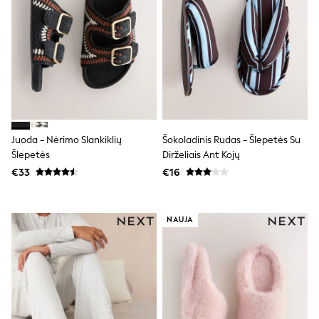
Trending: Clogs
Toy Story
THE SET
50 - 92cm
98 - 110cm
116 - 134cm
140 - 174cm
All Clothing
T-Shirts
Dresses
Juoda - Nėrimo Slankiklių
Šokoladinis Rudas - Šlepetės Su
Shorts & Skirts
Šlepetės
Dirželiais Ant Kojų
Coats & Jackets
€33
€16
Sweatshirts & Hoodies
Knitwear
Sets & Outfits
Tops
NAUJA
Nightwear & Pyjamas
Trousers & Leggings
Shirts & Blouses
Swimwear
Jeans
Jumpsuits & Playsuits
Multipacks