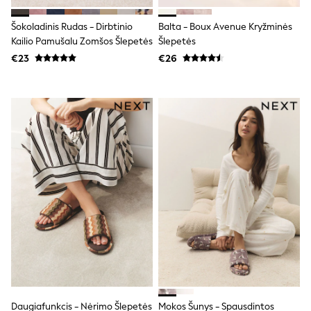
Clarks
Start Rite
Šokoladinis Rudas - Dirbtinio
Balta - Boux Avenue Kryžminės
Smiggle
Eastpak
Kailio Pamušalu Zomšos Šlepetės
Šlepetės
All Accessories
€23
€26
All Bags & Backpacks
Girls Bags
Boys Bags
Lunchbags
Drink Bottles
Stationery
Jumpers
Polo Shirts
T-Shirts
Bags
Blouses
Shirts
Polo Shirts
HOLIDAY SHOP
Women's Holiday Shop
All Swimwear
All Beachwear
Bags & Accessories
Beach Dresses & Kaftans
Daugiafunkcis - Nėrimo Šlepetės
Mokos Šunys - Spausdintos