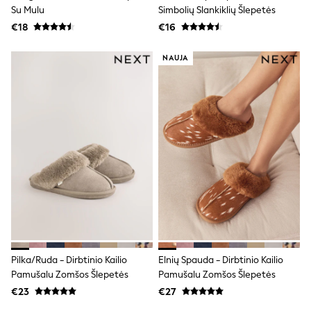
Dresses
Su Mulu
Simbolių Slankiklių Šlepetės
Flip Flops
€18
€16
Sliders
Jumpsuits & Playsuits
Linen Collection
NAUJA
Sandals
Shorts
Trousers
Sun Hats & Caps
Tops & T-Shirts
Sunglasses
Men's Holiday Shop
All Swimwear
Accessories
Bags & Luggage
Footwear
Hats
Linen Collection
Loafers
Polo Shirts
Pilka/ruda - Dirbtinio Kailio
Elnių Spauda - Dirbtinio Kailio
Sandals & Flipflops
Pamušalu Zomšos Šlepetės
Pamušalu Zomšos Šlepetės
Shirts
€23
€27
Shorts
Sunglasses