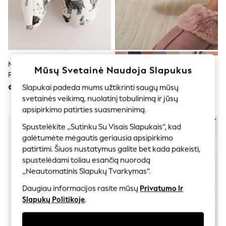
Shorts
Joggers
adidas
Nike
All Girls Schoolwear
Shoes
Dresses
Neutralus - Hamish Sketch
Audinės Rožinė - Dirbtinio Kailio
Mūsų Svetainė Naudoja Slapukus
Trousers
Pliušinės Mulo Šlepetės
Pamušalu Zomšos Šlepetės
Skirts
Slapukai padeda mums užtikrinti saugų mūsų
€16
€23
Shirts
Polo Shirts
svetainės veikimą, nuolatinį tobulinimą ir jūsų
Sweatshirts
apsipirkimo patirties suasmeninimą.
Cardigans
Spustelėkite „Sutinku Su Visais Slapukais“, kad
Coats & Jackets
Underwear
galėtumėte mėgautis geriausia apsipirkimo
Socks & Tights
patirtimi. Šiuos nustatymus galite bet kada pakeisti,
Multipacks
spustelėdami toliau esančią nuorodą
All Girls Sports & Swimwear
„Neautomatinis Slapukų Tvarkymas“.
Trainers & Pumps
Swimwear
Daugiau informacijos rasite mūsų
Privatumo Ir
Tops
Slapukų Politikoje
.
Leggings
Shorts
Joggers