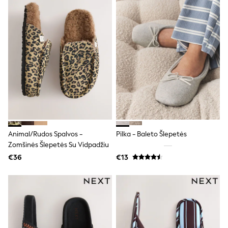
Shorts
Skirts
Sunglasses
Sunsafe Swimwear
Swimsuits
Tops & T-Shirts
Baby Holiday Shop
Baby Travel Accessories
All Accessories
Beach Bags
Luggage
Beach Towels
Birkenstock
Crocs
Animal/rudos Spalvos -
Pilka - Baleto Šlepetės
Havaianas
Zomšinės Šlepetės Su Vidpadžiu
Pour Moi
€36
€13
Rayban
Skechers
Trousers
GIRLS
New In
New in from Next
New In
Trending: Top & Short Sets