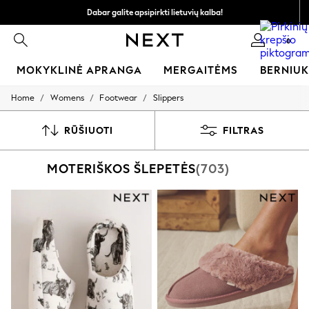
Dabar galite apsipirkti lietuvių kalba!
Greičiau ir saugiau,
0
atsiskaitymas naudojantis „Mokėjimas per banką“
MOKYKLINĖ APRANGA
MERGAITĖMS
BERNIU
/
/
/
Home
Womens
Footwear
Slippers
SCHOOLWEAR
All Boys Schoolwear
Shoes
RŪŠIUOTI
FILTRAS
Trousers
Shorts
MOTERIŠKOS ŠLEPETĖS
(703)
Shirts
Polo Shirts
Sweatshirts & Jumpers
Coats & Jackets
Underwear
Socks
Multipacks
All Boys Sport & Swimwear
Trainers & Pumps
Swimwear
Tops