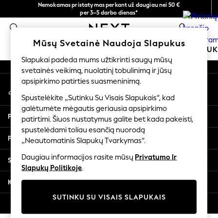
Nemokamas pristatymas perkant už daugiau nei 50 €
An error occurred on client
per 3–5 darbo dienas*
Dabar galite apsipirkti lietuvių kalba!
0
Mūsų socialiniai tinklai
Mūsų Svetainė Naudoja Slapukus
MOKYKLINĖ APRANGA
MERGAITĖMS
BERNIU
Slapukai padeda mums užtikrinti saugų mūsų
svetainės veikimą, nuolatinį tobulinimą ir jūsų
SCHOOLWEAR
apsipirkimo patirties suasmeninimą.
Mano paskyra
All Boys Schoolwear
Prisijunkite prie savo paskyros
Shoes
Spustelėkite „Sutinku Su Visais Slapukais“, kad
galėtumėte mėgautis geriausia apsipirkimo
Trousers
Pagalba
patirtimi. Šiuos nustatymus galite bet kada pakeisti,
Shorts
spustelėdami toliau esančią nuorodą
Shirts
Privatumas ir teisinė informacija
„Neautomatinis Slapukų Tvarkymas“.
Polo Shirts
Sweatshirts & Jumpers
Daugiau informacijos rasite mūsų
Privatumo Ir
Skyriai
Coats & Jackets
Slapukų Politikoje
.
Underwear
Kitos paslaugos
Socks
SUTINKU SU VISAIS SLAPUKAIS
Multipacks
© 2026 „Next Germany GmbH“. Visos teisės saugomos.
All Boys Sport & Swimwear