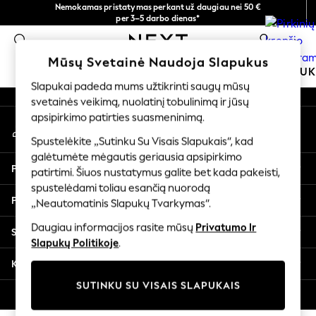
Nemokamas pristatymas perkant už daugiau nei 50 €
An error occurred on client
per 3–5 darbo dienas*
Dabar galite apsipirkti lietuvių kalba!
0
Mūsų socialiniai tinklai
Mūsų Svetainė Naudoja Slapukus
MOKYKLINĖ APRANGA
MERGAITĖMS
BERNIU
Slapukai padeda mums užtikrinti saugų mūsų
svetainės veikimą, nuolatinį tobulinimą ir jūsų
SCHOOLWEAR
apsipirkimo patirties suasmeninimą.
Mano paskyra
All Boys Schoolwear
Prisijunkite prie savo paskyros
Shoes
Spustelėkite „Sutinku Su Visais Slapukais“, kad
galėtumėte mėgautis geriausia apsipirkimo
Trousers
Pagalba
patirtimi. Šiuos nustatymus galite bet kada pakeisti,
Shorts
spustelėdami toliau esančią nuorodą
Shirts
Privatumas ir teisinė informacija
„Neautomatinis Slapukų Tvarkymas“.
Polo Shirts
Sweatshirts & Jumpers
Daugiau informacijos rasite mūsų
Privatumo Ir
Skyriai
Coats & Jackets
Slapukų Politikoje
.
Underwear
Kitos paslaugos
Socks
SUTINKU SU VISAIS SLAPUKAIS
Multipacks
© 2026 „Next Germany GmbH“. Visos teisės saugomos.
All Boys Sport & Swimwear