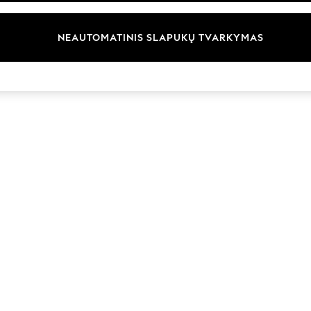
Prekių ženklai
NEAUTOMATINIS SLAPUKŲ TVARKYMAS
© 2026 „Next Germany GmbH“. Visos teisės saugomos.