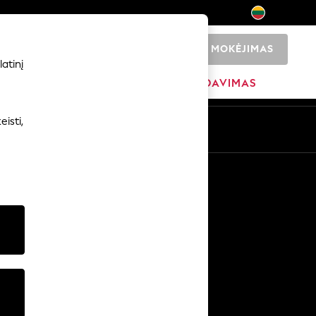
MOKĖJIMAS
0
atinį
ADŽIA
PREKIŲ ŽENKLAI
IŠPARDAVIMAS
isti,
Kitos paslaugos
Žiniasklaida ir spauda
Įmonė
NEXT karjeros