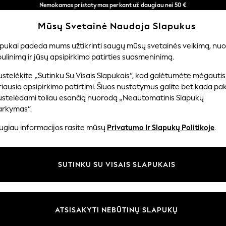
Nemokamas pristatymas perkant už daugiau nei 50 €
per 3–5 darbo dienas*
Mūsų Svetainė Naudoja Slapukus
Dabar galite apsipirkti lietuvių kalba!
Mūsų socialiniai tinklai
apukai padeda mums užtikrinti saugų mūsų svetainės veikimą, nuol
ulinimą ir jūsų apsipirkimo patirties suasmeninimą.
ERNIUKAMS
KŪDIKIAMS
MOTERYS
VYRAI
PR
stelėkite „Sutinku Su Visais Slapukais“, kad galėtumėte mėgautis
iausia apsipirkimo patirtimi. Šiuos nustatymus galite bet kada pake
ustelėdami toliau esančią nuorodą „Neautomatinis Slapukų
arkymas“.
ir teisinė informacija
Skyriai
ugiau informacijos rasite mūsų
Privatumo Ir Slapukų Politikoje
.
 slapukų politika
Moterų
uostatos
Vyrams
SUTINKU SU VISAIS SLAPUKAIS
u tvarkyti slapukus
Berniukams
iepimų ir įvertinimų politika
Mergaitės
Pradžia
ATSISAKYTI NEBŪTINŲ SLAPUKŲ
Kūdikis