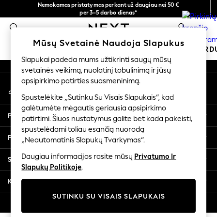
Nemokamas pristatymas perkant už daugiau nei 50 €
An error occurred on client
per 3–5 darbo dienas*
Dabar galite apsipirkti lietuvių kalba!
0
Mūsų socialiniai tinklai
Mūsų Svetainė Naudoja Slapukus
MOKYKLINĖ APRANGA
ŠVENTINĖ PAR
Slapukai padeda mums užtikrinti saugų mūsų
svetainės veikimą, nuolatinį tobulinimą ir jūsų
SCHOOLWEAR
apsipirkimo patirties suasmeninimą.
Mano paskyra
All Boys Schoolwear
Prisijunkite prie savo paskyros
Shoes
Spustelėkite „Sutinku Su Visais Slapukais“, kad
galėtumėte mėgautis geriausia apsipirkimo
Trousers
Pagalba
patirtimi. Šiuos nustatymus galite bet kada pakeisti,
Shorts
spustelėdami toliau esančią nuorodą
Shirts
Privatumas ir teisinė informacija
„Neautomatinis Slapukų Tvarkymas“.
Polo Shirts
Sweatshirts & Jumpers
Daugiau informacijos rasite mūsų
Privatumo Ir
Skyriai
Coats & Jackets
Slapukų Politikoje
.
Underwear
Kitos paslaugos
Socks
SUTINKU SU VISAIS SLAPUKAIS
Multipacks
© 2026 „Next Germany GmbH“. Visos teisės saugomos.
All Boys Sport & Swimwear