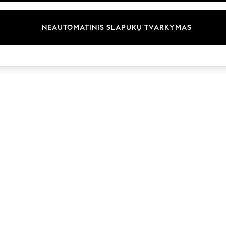
Prekių ženklai
NEAUTOMATINIS SLAPUKŲ TVARKYMAS
© 2026 „Next Germany GmbH“. Visos teisės saugomos.