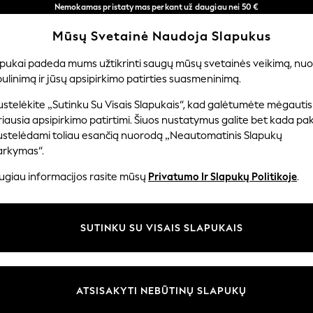
Nemokamas pristatymas perkant už daugiau nei 50 €
per 3–5 darbo dienas*
Mūsų Svetainė Naudoja Slapukus
Dabar galite apsipirkti lietuvių kalba!
Mūsų socialiniai tinklai
apukai padeda mums užtikrinti saugų mūsų svetainės veikimą, nuol
ulinimą ir jūsų apsipirkimo patirties suasmeninimą.
TUVĖ
MERGAITĖMS
BERNIUKAMS
KŪDIKIAMS
M
stelėkite „Sutinku Su Visais Slapukais“, kad galėtumėte mėgautis
iausia apsipirkimo patirtimi. Šiuos nustatymus galite bet kada pake
ustelėdami toliau esančią nuorodą „Neautomatinis Slapukų
arkymas“.
ir teisinė informacija
Skyriai
ugiau informacijos rasite mūsų
Privatumo Ir Slapukų Politikoje
.
 slapukų politika
Moterų
uostatos
Vyrams
SUTINKU SU VISAIS SLAPUKAIS
u tvarkyti slapukus
Berniukams
iepimų ir įvertinimų politika
Mergaitės
Pradžia
ATSISAKYTI NEBŪTINŲ SLAPUKŲ
Kūdikis