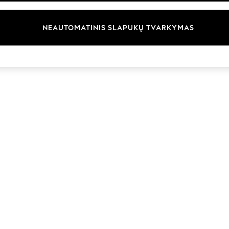
Prekių ženklai
NEAUTOMATINIS SLAPUKŲ TVARKYMAS
© 2026 „Next Germany GmbH“. Visos teisės saugomos.