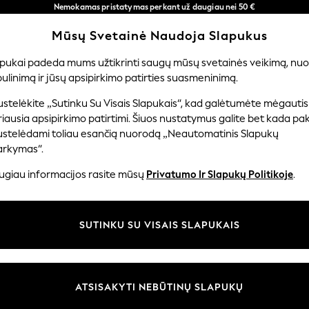
Nemokamas pristatymas perkant už daugiau nei 50 €
per 3–5 darbo dienas*
Mūsų Svetainė Naudoja Slapukus
Dabar galite apsipirkti lietuvių kalba!
Mūsų socialiniai tinklai
apukai padeda mums užtikrinti saugų mūsų svetainės veikimą, nuol
ulinimą ir jūsų apsipirkimo patirties suasmeninimą.
TUVĖ
MERGAITĖMS
BERNIUKAMS
KŪDIKIAMS
M
stelėkite „Sutinku Su Visais Slapukais“, kad galėtumėte mėgautis
iausia apsipirkimo patirtimi. Šiuos nustatymus galite bet kada pake
ustelėdami toliau esančią nuorodą „Neautomatinis Slapukų
arkymas“.
ir teisinė informacija
Skyriai
ugiau informacijos rasite mūsų
Privatumo Ir Slapukų Politikoje
.
 slapukų politika
Moterų
uostatos
Vyrams
SUTINKU SU VISAIS SLAPUKAIS
u tvarkyti slapukus
Berniukams
iepimų ir įvertinimų politika
Mergaitės
Pradžia
ATSISAKYTI NEBŪTINŲ SLAPUKŲ
Kūdikis