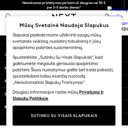
Nemokamas pristatymas perkant už daugiau nei 50 €
An error occurred on client
per 3–5 darbo dienas*
Dabar galite apsipirkti lietuvių kalba!
0
Mūsų socialiniai tinklai
Mūsų Svetainė Naudoja Slapukus
MOKYKLINĖ APRANGA
ŠVENTINĖ PAR
Slapukai padeda mums užtikrinti saugų mūsų
svetainės veikimą, nuolatinį tobulinimą ir jūsų
SCHOOLWEAR
apsipirkimo patirties suasmeninimą.
Mano paskyra
All Boys Schoolwear
Prisijunkite prie savo paskyros
Shoes
Spustelėkite „Sutinku Su Visais Slapukais“, kad
galėtumėte mėgautis geriausia apsipirkimo
Trousers
Pagalba
patirtimi. Šiuos nustatymus galite bet kada pakeisti,
Shorts
spustelėdami toliau esančią nuorodą
Shirts
Privatumas ir teisinė informacija
„Neautomatinis Slapukų Tvarkymas“.
Polo Shirts
Sweatshirts & Jumpers
Daugiau informacijos rasite mūsų
Privatumo Ir
Skyriai
Coats & Jackets
Slapukų Politikoje
.
Underwear
Kitos paslaugos
Socks
SUTINKU SU VISAIS SLAPUKAIS
Multipacks
© 2026 „Next Germany GmbH“. Visos teisės saugomos.
All Boys Sport & Swimwear