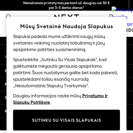
Nemokamas pristatymas perkant už daugiau nei 50 €
An error occurred on client
per 3–5 darbo dienas*
Dabar galite apsipirkti lietuvių kalba!
0
Mūsų socialiniai tinklai
Mūsų Svetainė Naudoja Slapukus
MOKYKLINĖ APRANGA
ŠVENTINĖ PAR
Slapukai padeda mums užtikrinti saugų mūsų
svetainės veikimą, nuolatinį tobulinimą ir jūsų
SCHOOLWEAR
apsipirkimo patirties suasmeninimą.
Mano paskyra
All Boys Schoolwear
Prisijunkite prie savo paskyros
Shoes
Spustelėkite „Sutinku Su Visais Slapukais“, kad
galėtumėte mėgautis geriausia apsipirkimo
Trousers
Pagalba
patirtimi. Šiuos nustatymus galite bet kada pakeisti,
Shorts
spustelėdami toliau esančią nuorodą
Shirts
Privatumas ir teisinė informacija
„Neautomatinis Slapukų Tvarkymas“.
Polo Shirts
Sweatshirts & Jumpers
Daugiau informacijos rasite mūsų
Privatumo Ir
Skyriai
Coats & Jackets
Slapukų Politikoje
.
Underwear
Kitos paslaugos
Socks
SUTINKU SU VISAIS SLAPUKAIS
Multipacks
© 2026 „Next Germany GmbH“. Visos teisės saugomos.
All Boys Sport & Swimwear