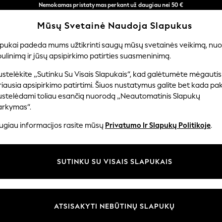
Nemokamas pristatymas perkant už daugiau nei 50 €
per 3–5 darbo dienas*
Mūsų Svetainė Naudoja Slapukus
Dabar galite apsipirkti lietuvių kalba!
Mūsų socialiniai tinklai
apukai padeda mums užtikrinti saugų mūsų svetainės veikimą, nuol
ulinimą ir jūsų apsipirkimo patirties suasmeninimą.
ERNIUKAMS
KŪDIKIAMS
MOTERYS
VYRAI
PR
stelėkite „Sutinku Su Visais Slapukais“, kad galėtumėte mėgautis
iausia apsipirkimo patirtimi. Šiuos nustatymus galite bet kada pake
ustelėdami toliau esančią nuorodą „Neautomatinis Slapukų
arkymas“.
ir teisinė informacija
Skyriai
ugiau informacijos rasite mūsų
Privatumo Ir Slapukų Politikoje
.
 slapukų politika
Moterų
uostatos
Vyrams
SUTINKU SU VISAIS SLAPUKAIS
u tvarkyti slapukus
Berniukams
iepimų ir įvertinimų politika
Mergaitės
Pradžia
ATSISAKYTI NEBŪTINŲ SLAPUKŲ
Kūdikis