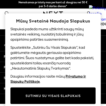
Nemokamas pristatymas perkant už daugiau nei 50 €
An error occurred on client
per 3–5 darbo dienas*
Dabar galite apsipirkti lietuvių kalba!
0
Mūsų socialiniai tinklai
Mūsų Svetainė Naudoja Slapukus
MOKYKLINĖ APRANGA
ŠVENTINĖ PAR
Slapukai padeda mums užtikrinti saugų mūsų
svetainės veikimą, nuolatinį tobulinimą ir jūsų
SCHOOLWEAR
apsipirkimo patirties suasmeninimą.
Mano paskyra
All Boys Schoolwear
Prisijunkite prie savo paskyros
Shoes
Spustelėkite „Sutinku Su Visais Slapukais“, kad
galėtumėte mėgautis geriausia apsipirkimo
Trousers
Pagalba
patirtimi. Šiuos nustatymus galite bet kada pakeisti,
Shorts
spustelėdami toliau esančią nuorodą
Shirts
Privatumas ir teisinė informacija
„Neautomatinis Slapukų Tvarkymas“.
Polo Shirts
Sweatshirts & Jumpers
Daugiau informacijos rasite mūsų
Privatumo Ir
Skyriai
Coats & Jackets
Slapukų Politikoje
.
Underwear
Kitos paslaugos
Socks
SUTINKU SU VISAIS SLAPUKAIS
Multipacks
© 2026 „Next Germany GmbH“. Visos teisės saugomos.
All Boys Sport & Swimwear