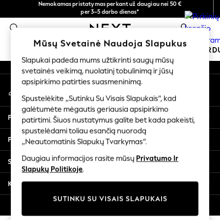
Nemokamas pristatymas perkant už daugiau nei 50 €
atsiskaitymas naudojantis „Mokėjimas per banką“
per 3–5 darbo dienas*
An error occurred on client
Dabar galite apsipirkti lietuvių kalba!
0
Mūsų socialiniai tinklai
Mūsų Svetainė Naudoja Slapukus
MOKYKLINĖ APRANGA
ŠVENTINĖ PAR
Slapukai padeda mums užtikrinti saugų mūsų
svetainės veikimą, nuolatinį tobulinimą ir jūsų
SCHOOLWEAR
apsipirkimo patirties suasmeninimą.
Mano paskyra
All Boys Schoolwear
Prisijunkite prie savo paskyros
Shoes
Spustelėkite „Sutinku Su Visais Slapukais“, kad
galėtumėte mėgautis geriausia apsipirkimo
Trousers
Pagalba
patirtimi. Šiuos nustatymus galite bet kada pakeisti,
Shorts
spustelėdami toliau esančią nuorodą
Shirts
Privatumas ir teisinė informacija
„Neautomatinis Slapukų Tvarkymas“.
Polo Shirts
Sweatshirts & Jumpers
Daugiau informacijos rasite mūsų
Privatumo Ir
Skyriai
Coats & Jackets
Slapukų Politikoje
.
Underwear
Kitos paslaugos
Socks
SUTINKU SU VISAIS SLAPUKAIS
Multipacks
© 2026 „Next Germany GmbH“. Visos teisės saugomos.
All Boys Sport & Swimwear