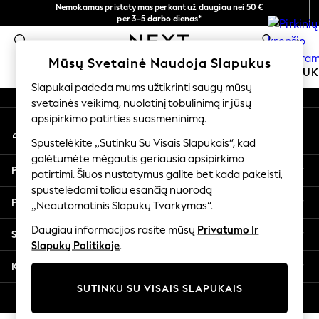
Nemokamas pristatymas perkant už daugiau nei 50 €
An error occurred on client
per 3–5 darbo dienas*
Dabar galite apsipirkti lietuvių kalba!
0
Mūsų socialiniai tinklai
Mūsų Svetainė Naudoja Slapukus
MOKYKLINĖ APRANGA
MERGAITĖMS
BERNIU
Slapukai padeda mums užtikrinti saugų mūsų
svetainės veikimą, nuolatinį tobulinimą ir jūsų
SCHOOLWEAR
apsipirkimo patirties suasmeninimą.
Mano paskyra
All Boys Schoolwear
Prisijunkite prie savo paskyros
Shoes
Spustelėkite „Sutinku Su Visais Slapukais“, kad
galėtumėte mėgautis geriausia apsipirkimo
Trousers
Pagalba
patirtimi. Šiuos nustatymus galite bet kada pakeisti,
Shorts
spustelėdami toliau esančią nuorodą
Shirts
Privatumas ir teisinė informacija
„Neautomatinis Slapukų Tvarkymas“.
Polo Shirts
Sweatshirts & Jumpers
Daugiau informacijos rasite mūsų
Privatumo Ir
Skyriai
Coats & Jackets
Slapukų Politikoje
.
Underwear
Kitos paslaugos
Socks
SUTINKU SU VISAIS SLAPUKAIS
Multipacks
© 2026 „Next Germany GmbH“. Visos teisės saugomos.
All Boys Sport & Swimwear