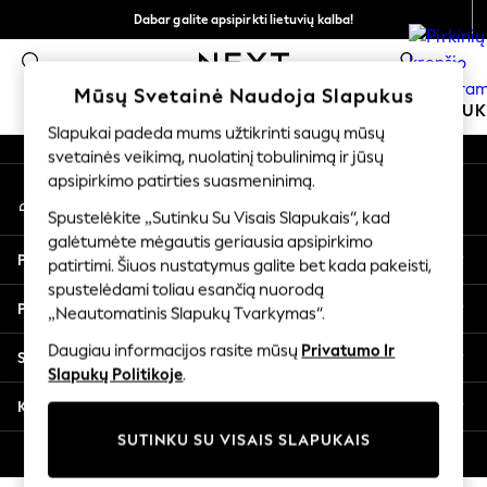
Dabar galite apsipirkti lietuvių kalba!
An error occurred on client
Greičiau ir saugiau,
0
atsiskaitymas naudojantis „Mokėjimas per banką“
Mūsų socialiniai tinklai
Mūsų Svetainė Naudoja Slapukus
MOKYKLINĖ APRANGA
MERGAITĖMS
BERNIU
Slapukai padeda mums užtikrinti saugų mūsų
svetainės veikimą, nuolatinį tobulinimą ir jūsų
SCHOOLWEAR
apsipirkimo patirties suasmeninimą.
Mano paskyra
All Boys Schoolwear
Prisijunkite prie savo paskyros
Shoes
Spustelėkite „Sutinku Su Visais Slapukais“, kad
galėtumėte mėgautis geriausia apsipirkimo
Trousers
Pagalba
patirtimi. Šiuos nustatymus galite bet kada pakeisti,
Shorts
spustelėdami toliau esančią nuorodą
Shirts
Privatumas ir teisinė informacija
„Neautomatinis Slapukų Tvarkymas“.
Polo Shirts
Sweatshirts & Jumpers
Daugiau informacijos rasite mūsų
Privatumo Ir
Skyriai
Coats & Jackets
Slapukų Politikoje
.
Underwear
Kitos paslaugos
Socks
SUTINKU SU VISAIS SLAPUKAIS
Multipacks
© 2026 „Next Germany GmbH“. Visos teisės saugomos.
All Boys Sport & Swimwear