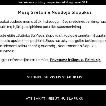
Nemokamas pristatymas perkant už daugiau nei 50 €
per 3–5 darbo dienas*
Mūsų Svetainė Naudoja Slapukus
Dabar galite apsipirkti lietuvių kalba!
Mūsų socialiniai tinklai
apukai padeda mums užtikrinti saugų mūsų svetainės veikimą, nuol
ulinimą ir jūsų apsipirkimo patirties suasmeninimą.
TUVĖ
MERGAITĖMS
BERNIUKAMS
KŪDIKIAMS
M
stelėkite „Sutinku Su Visais Slapukais“, kad galėtumėte mėgautis
iausia apsipirkimo patirtimi. Šiuos nustatymus galite bet kada pake
ustelėdami toliau esančią nuorodą „Neautomatinis Slapukų
arkymas“.
ir teisinė informacija
Skyriai
ugiau informacijos rasite mūsų
Privatumo Ir Slapukų Politikoje
.
 slapukų politika
Moterų
uostatos
Vyrams
SUTINKU SU VISAIS SLAPUKAIS
u tvarkyti slapukus
Berniukams
iepimų ir įvertinimų politika
Mergaitės
Pradžia
ATSISAKYTI NEBŪTINŲ SLAPUKŲ
Kūdikis