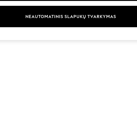
Prekių ženklai
NEAUTOMATINIS SLAPUKŲ TVARKYMAS
© 2026 „Next Germany GmbH“. Visos teisės saugomos.