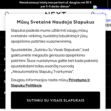
Nemokamas pristatymas perkant už daugiau nei 50 €
An error occurred on client
per 3–5 darbo dienas*
Dabar galite apsipirkti lietuvių kalba!
0
Mūsų socialiniai tinklai
Mūsų Svetainė Naudoja Slapukus
MOKYKLINĖ APRANGA
ŠVENTINĖ PAR
Slapukai padeda mums užtikrinti saugų mūsų
svetainės veikimą, nuolatinį tobulinimą ir jūsų
SCHOOLWEAR
apsipirkimo patirties suasmeninimą.
Mano paskyra
All Boys Schoolwear
Prisijunkite prie savo paskyros
Shoes
Spustelėkite „Sutinku Su Visais Slapukais“, kad
galėtumėte mėgautis geriausia apsipirkimo
Trousers
Pagalba
patirtimi. Šiuos nustatymus galite bet kada pakeisti,
Shorts
spustelėdami toliau esančią nuorodą
Shirts
Privatumas ir teisinė informacija
„Neautomatinis Slapukų Tvarkymas“.
Polo Shirts
Sweatshirts & Jumpers
Daugiau informacijos rasite mūsų
Privatumo Ir
Skyriai
Coats & Jackets
Slapukų Politikoje
.
Underwear
Kitos paslaugos
Socks
SUTINKU SU VISAIS SLAPUKAIS
Multipacks
© 2026 „Next Germany GmbH“. Visos teisės saugomos.
All Boys Sport & Swimwear