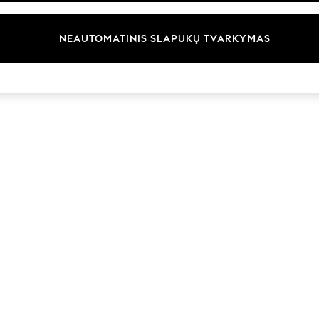
Prekių ženklai
NEAUTOMATINIS SLAPUKŲ TVARKYMAS
© 2026 „Next Germany GmbH“. Visos teisės saugomos.