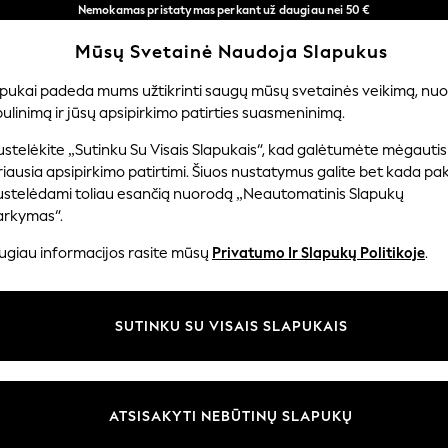
Nemokamas pristatymas perkant už daugiau nei 50 €
per 3–5 darbo dienas*
Mūsų Svetainė Naudoja Slapukus
Dabar galite apsipirkti lietuvių kalba!
Mūsų socialiniai tinklai
apukai padeda mums užtikrinti saugų mūsų svetainės veikimą, nuol
ulinimą ir jūsų apsipirkimo patirties suasmeninimą.
TUVĖ
MERGAITĖMS
BERNIUKAMS
KŪDIKIAMS
M
stelėkite „Sutinku Su Visais Slapukais“, kad galėtumėte mėgautis
iausia apsipirkimo patirtimi. Šiuos nustatymus galite bet kada pake
ustelėdami toliau esančią nuorodą „Neautomatinis Slapukų
arkymas“.
ir teisinė informacija
Skyriai
ugiau informacijos rasite mūsų
Privatumo Ir Slapukų Politikoje
.
 slapukų politika
Moterų
uostatos
Vyrams
SUTINKU SU VISAIS SLAPUKAIS
u tvarkyti slapukus
Berniukams
iepimų ir įvertinimų politika
Mergaitės
Pradžia
ATSISAKYTI NEBŪTINŲ SLAPUKŲ
Kūdikis