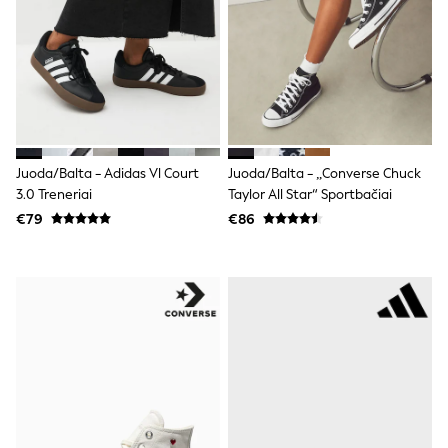
Clarks
Start Rite
Smiggle
Eastpak
All Accessories
All Bags & Backpacks
Girls Bags
Boys Bags
Lunchbags
Drink Bottles
Juoda/balta - Adidas Vl Court
Juoda/balta - „Converse Chuck
Stationery
3.0 Treneriai
Taylor All Star“ Sportbačiai
Jumpers
€79
€86
Polo Shirts
T-Shirts
Bags
Blouses
Shirts
Polo Shirts
HOLIDAY SHOP
Women's Holiday Shop
All Swimwear
All Beachwear
Bags & Accessories
Beach Dresses & Kaftans