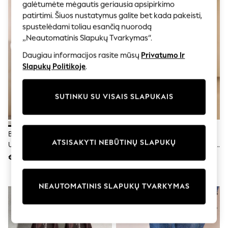
Shorts
galėtumėte mėgautis geriausia apsipirkimo
Joggers
patirtimi. Šiuos nustatymus galite bet kada pakeisti,
adidas
spustelėdami toliau esančią nuorodą
Nike
„Neautomatinis Slapukų Tvarkymas“.
All Girls Schoolwear
Shoes
Daugiau informacijos rasite mūsų
Privatumo Ir
Dresses
Slapukų Politikoje
.
Trousers
Skirts
Shirts
SUTINKU SU VISAIS SLAPUKAIS
Polo Shirts
Sweatshirts
Cardigans
Coats & Jackets
Balta - Be Raištelių Drobiniai
Balta - „Russell & Bromley Park
Underwear
ATSISAKYTI NEBŪTINŲ SLAPUKŲ
Užsegami Sportbačiai
Mid“ Platforminiai Sportbačiai Be
Socks & Tights
Raištelių
Multipacks
€21
€258
All Girls Sports & Swimwear
Trainers & Pumps
Swimwear
NEAUTOMATINIS SLAPUKŲ TVARKYMAS
Tops
Leggings
Shorts
Joggers