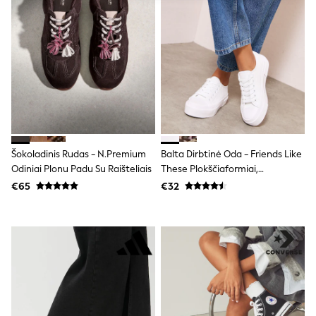
adidas
Nike
Shop All
Shoes
Coats & Jackets
Bags & Accessories
Shirts
Polo Shirts
Shop all
Shoes
Coats & Jackets
Šokoladinis Rudas - N.Premium
Balta Dirbtinė Oda - Friends Like
Bags
Odiniai Plonu Padu Su Raišteliais
These Plokščiaformiai,
Polo Shirts
Blue
Suvarstomi Laisvalaikio
€65
€32
Black
Sportbačiai Su Žema Pado
White
Apdaila
Grey
Green
Red
All Branded Schoolwear
adidas
Nike
Hype