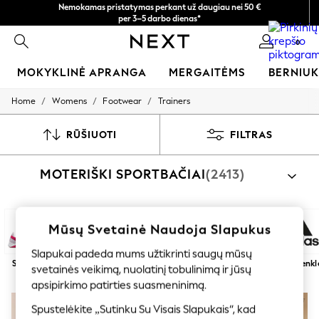
Nemokamas pristatymas perkant už daugiau nei 50 €
per 3–5 darbo dienas*
Dabar galite apsipirkti lietuvių kalba!
0
MOKYKLINĖ APRANGA
MERGAITĖMS
BERNIU
/
/
/
Home
Womens
Footwear
Trainers
SCHOOLWEAR
All Boys Schoolwear
Shoes
RŪŠIUOTI
FILTRAS
Trousers
Shorts
MOTERIŠKI SPORTBAČIAI
(2413)
Shirts
Polo Shirts
Sweatshirts & Jumpers
Coats & Jackets
Underwear
Mūsų Svetainė Naudoja Slapukus
Socks
Slapukai padeda mums užtikrinti saugų mūsų
Multipacks
Sportas
Mada
Balta
Juoda
Toliau
Prekių ženkl
All Boys Sport & Swimwear
svetainės veikimą, nuolatinį tobulinimą ir jūsų
Trainers & Pumps
apsipirkimo patirties suasmeninimą.
Swimwear
Tops
Spustelėkite „Sutinku Su Visais Slapukais“, kad