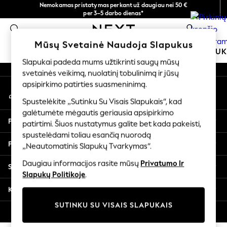
Nemokamas pristatymas perkant už daugiau nei 50 €
An error occurred on client
per 3–5 darbo dienas*
Dabar galite apsipirkti lietuvių kalba!
0
Mūsų socialiniai tinklai
Mūsų Svetainė Naudoja Slapukus
MOKYKLINĖ APRANGA
MERGAITĖMS
BERNIU
Slapukai padeda mums užtikrinti saugų mūsų
svetainės veikimą, nuolatinį tobulinimą ir jūsų
SCHOOLWEAR
apsipirkimo patirties suasmeninimą.
Mano paskyra
All Boys Schoolwear
Prisijunkite prie savo paskyros
Shoes
Spustelėkite „Sutinku Su Visais Slapukais“, kad
galėtumėte mėgautis geriausia apsipirkimo
Trousers
Pagalba
patirtimi. Šiuos nustatymus galite bet kada pakeisti,
Shorts
spustelėdami toliau esančią nuorodą
Shirts
Privatumas ir teisinė informacija
„Neautomatinis Slapukų Tvarkymas“.
Polo Shirts
Sweatshirts & Jumpers
Daugiau informacijos rasite mūsų
Privatumo Ir
Skyriai
Coats & Jackets
Slapukų Politikoje
.
Underwear
Kitos paslaugos
Socks
SUTINKU SU VISAIS SLAPUKAIS
Multipacks
© 2026 „Next Germany GmbH“. Visos teisės saugomos.
All Boys Sport & Swimwear