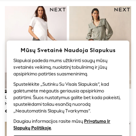
Shorts
Joggers
adidas
Nike
All Girls Schoolwear
Shoes
Dresses
Trousers
Skirts
Mūsų Svetainė Naudoja Slapukus
Shirts
Polo Shirts
Slapukai padeda mums užtikrinti saugų mūsų
Sweatshirts
svetainės veikimą, nuolatinį tobulinimą ir jūsų
Cardigans
apsipirkimo patirties suasmeninimą.
Coats & Jackets
Underwear
Spustelėkite „Sutinku Su Visais Slapukais“, kad
Socks & Tights
galėtumėte mėgautis geriausia apsipirkimo
Multipacks
Leopardo Spauda - Džinsai
Mėlyna - Pakelkite Plonus Ir
patirtimi. Šiuos nustatymus galite bet kada pakeisti,
All Girls Sports & Swimwear
Nėščiosioms Su Statinės Formos
Formuokite Aptemptus Džinsus
spustelėdami toliau esančią nuorodą
Trainers & Pumps
Gobtuvu
„Neautomatinis Slapukų Tvarkymas“.
Swimwear
€45
€54
Tops
Daugiau informacijos rasite mūsų
Privatumo Ir
Leggings
NAUJA
Slapukų Politikoje
.
Shorts
Joggers