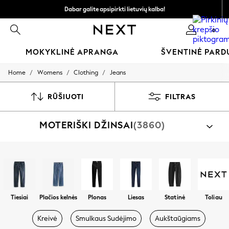
Dabar galite apsipirkti lietuvių kalba!
Greičiau ir saugiau,
0
atsiskaitymas naudojantis „Mokėjimas per banką“
MOKYKLINĖ APRANGA
ŠVENTINĖ PAR
/
/
/
Home
Womens
Clothing
Jeans
SCHOOLWEAR
All Boys Schoolwear
Shoes
RŪŠIUOTI
FILTRAS
Trousers
Shorts
MOTERIŠKI DŽINSAI
(3860)
Shirts
Polo Shirts
Sweatshirts & Jumpers
Coats & Jackets
Apsipirkti pagal kategoriją
Underwear
Džinsai
Socks
Multipacks
All Boys Sport & Swimwear
Tiesiai
Plačios kelnės
Plonas
Liesas
Statinė
Toliau
Trainers & Pumps
Swimwear
Kreivė
Smulkaus Sudėjimo
Aukštaūgiams
Tops