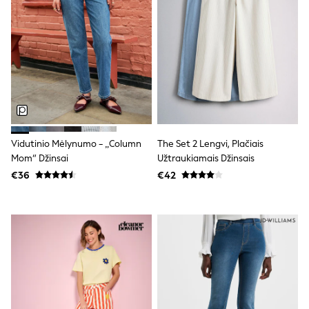
Clarks
Start Rite
Smiggle
Eastpak
All Accessories
All Bags & Backpacks
Girls Bags
Boys Bags
Lunchbags
Drink Bottles
Stationery
Vidutinio Mėlynumo - „Column
The Set 2 Lengvi, Plačiais
Jumpers
Mom“ Džinsai
Užtraukiamais Džinsais
Polo Shirts
T-Shirts
€36
€42
Bags
Blouses
Shirts
Polo Shirts
HOLIDAY SHOP
Women's Holiday Shop
All Swimwear
All Beachwear
Bags & Accessories
Beach Dresses & Kaftans