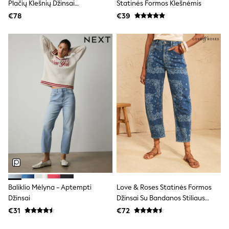
Plačių Klešnių Džinsai
Statinės Formos Klešnėmis
Trending: Clogs
Nėščiosioms Su Atlenktu Apačiu
€78
€39
Toy Story
THE SET
50 - 92cm
98 - 110cm
116 - 134cm
140 - 174cm
All Clothing
T-Shirts
Dresses
Shorts & Skirts
Coats & Jackets
Sweatshirts & Hoodies
Knitwear
Sets & Outfits
Tops
Nightwear & Pyjamas
Trousers & Leggings
Shirts & Blouses
Baliklio Mėlyna - Aptempti
Love & Roses Statinės Formos
Swimwear
Džinsai
Džinsai Su Bandanos Stiliaus
Jeans
Raštu
€31
€72
Jumpsuits & Playsuits
Multipacks