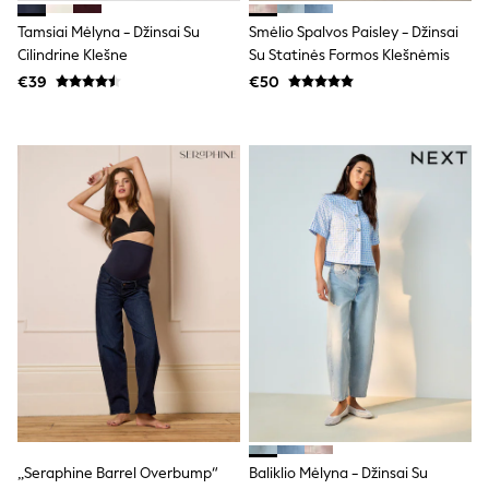
Shorts
Skirts
Tamsiai Mėlyna - Džinsai Su
Smėlio Spalvos Paisley - Džinsai
Sunglasses
Cilindrine Klešne
Su Statinės Formos Klešnėmis
Sunsafe Swimwear
€39
€50
Swimsuits
Tops & T-Shirts
Baby Holiday Shop
Baby Travel Accessories
All Accessories
Beach Bags
Luggage
Beach Towels
Birkenstock
Crocs
Havaianas
Pour Moi
Rayban
Skechers
Trousers
GIRLS
New In
New in from Next
New In
„Seraphine Barrel Overbump“
Baliklio Mėlyna - Džinsai Su
Trending: Top & Short Sets