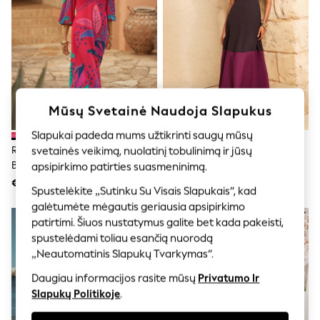
Shorts
Joggers
adidas
Nike
All Girls Schoolwear
Shoes
Dresses
Trousers
Mūsų Svetainė Naudoja Slapukus
Skirts
Shirts
Slapukai padeda mums užtikrinti saugų mūsų
Polo Shirts
Raudona - „Love & Roses“
Love & Roses Pritaikyta Spalvų
svetainės veikimą, nuolatinį tobulinimą ir jūsų
Sweatshirts
Balioninių Rankovių V Formos
Blokų Stiliaus Trumpomis
Cardigans
apsipirkimo patirties suasmeninimą.
Coats & Jackets
Iškirpte Ir Braziliško Rašto Midi
Rankovėmis, Platėjanti Midi
€87
€82
Spustelėkite „Sutinku Su Visais Slapukais“, kad
Underwear
Suknelė
Suknelė
galėtumėte mėgautis geriausia apsipirkimo
Socks & Tights
Multipacks
patirtimi. Šiuos nustatymus galite bet kada pakeisti,
All Girls Sports & Swimwear
spustelėdami toliau esančią nuorodą
Trainers & Pumps
„Neautomatinis Slapukų Tvarkymas“.
Swimwear
Tops
Daugiau informacijos rasite mūsų
Privatumo Ir
Leggings
Slapukų Politikoje
.
Shorts
Joggers