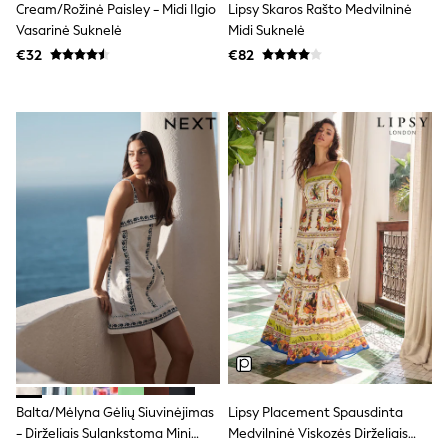
Cream/rožinė Paisley - Midi Ilgio
Lipsy Skaros Rašto Medvilninė
T-Shirts
Vasarinė Suknelė
Midi Suknelė
Vests
€32
€82
Boys Holiday Shop
All swimwear
Ponchos & Toweling sets
Sun Hats & Caps
Polo Shirts
Rash Vests
Sandals & Sliders
Shirts
Shorts
Sunglasses
Sunsafe Swimwear
Swimshorts
Tops & T-Shirts
Girls Holiday Shop
All swimwear
Beach Dresses & Kaftans
Dresses
Sun Hats & Caps
Jumpsuits & Playsuits
Balta/mėlyna Gėlių Siuvinėjimas
Lipsy Placement Spausdinta
Rash Vests
- Dirželiais Sulankstoma Mini
Medvilninė Viskozės Dirželiais
Sandals & Sliders