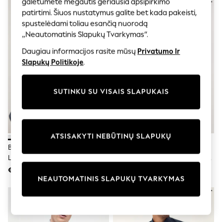
galėtumėte mėgautis geriausia apsipirkimo
Shorts
Joggers
patirtimi. Šiuos nustatymus galite bet kada pakeisti,
adidas
spustelėdami toliau esančią nuorodą
Nike
„Neautomatinis Slapukų Tvarkymas“.
All Girls Schoolwear
Shoes
Daugiau informacijos rasite mūsų
Privatumo Ir
Dresses
Slapukų Politikoje
.
Trousers
Skirts
Shirts
SUTINKU SU VISAIS SLAPUKAIS
Polo Shirts
Sweatshirts
Cardigans
Coats & Jackets
Underwear
ATSISAKYTI NEBŪTINŲ SLAPUKŲ
Socks & Tights
Balta - Įprastas Kirpimas -
Balta - Priglundančių, Lengvai
Multipacks
Lengvai Prižiūrimi Vienos
Prižiūrimų Marškinėlių Su Viena
All Girls Sports & Swimwear
Rankovės Išmanūs Marškinėliai
Rankogaliu 5 Pakuotė
€0
€96
Trainers & Pumps
NEAUTOMATINIS SLAPUKŲ TVARKYMAS
Swimwear
Tops
Leggings
Shorts
Joggers