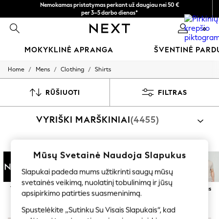
Nemokamas pristatymas perkant už daugiau nei 50 €
per 3–5 darbo dienas*
Dabar galite apsipirkti lietuvių kalba!
0
MOKYKLINĖ APRANGA
ŠVENTINĖ PAR
/
/
/
Home
Mens
Clothing
Shirts
SCHOOLWEAR
All Boys Schoolwear
Shoes
RŪŠIUOTI
FILTRAS
Trousers
Shorts
VYRIŠKI MARŠKINIAI
(4455)
Shirts
Polo Shirts
Sweatshirts & Jumpers
Coats & Jackets
Apsipirkti pagal kategoriją
Mūsų Svetainė Naudoja Slapukus
Underwear
Marškiniai
Shirts And Shorts Set
Socks
Slapukai padeda mums užtikrinti saugų mūsų
Multipacks
svetainės veikimą, nuolatinį tobulinimą ir jūsų
All Boys Sport & Swimwear
Toliau
Įprastas
Plonas
Trumpomis
Ilgomis
Linas
apsipirkimo patirties suasmeninimą.
Trainers & Pumps
rankovėmis
rankovėmis
Swimwear
Spustelėkite „Sutinku Su Visais Slapukais“, kad
Tops