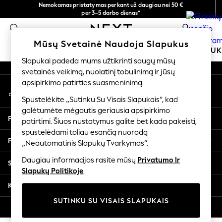
Nemokamas pristatymas perkant už daugiau nei 50 €
An error occurred on client
per 3–5 darbo dienas*
Dabar galite apsipirkti lietuvių kalba!
0
Mūsų socialiniai tinklai
Mūsų Svetainė Naudoja Slapukus
MOKYKLINĖ APRANGA
MERGAITĖMS
BERNIU
Slapukai padeda mums užtikrinti saugų mūsų
svetainės veikimą, nuolatinį tobulinimą ir jūsų
SCHOOLWEAR
apsipirkimo patirties suasmeninimą.
Mano paskyra
All Boys Schoolwear
Prisijunkite prie savo paskyros
Shoes
Spustelėkite „Sutinku Su Visais Slapukais“, kad
galėtumėte mėgautis geriausia apsipirkimo
Trousers
Pagalba
patirtimi. Šiuos nustatymus galite bet kada pakeisti,
Shorts
spustelėdami toliau esančią nuorodą
Shirts
Privatumas ir teisinė informacija
„Neautomatinis Slapukų Tvarkymas“.
Polo Shirts
Sweatshirts & Jumpers
Daugiau informacijos rasite mūsų
Privatumo Ir
Skyriai
Coats & Jackets
Slapukų Politikoje
.
Underwear
Kitos paslaugos
Socks
SUTINKU SU VISAIS SLAPUKAIS
Multipacks
© 2026 „Next Germany GmbH“. Visos teisės saugomos.
All Boys Sport & Swimwear