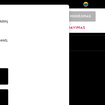
MOKĖJIMAS
0
atinį
ADŽIA
PREKIŲ ŽENKLAI
IŠPARDAVIMAS
isti,
Kitos paslaugos
Žiniasklaida ir spauda
Įmonė
NEXT karjeros