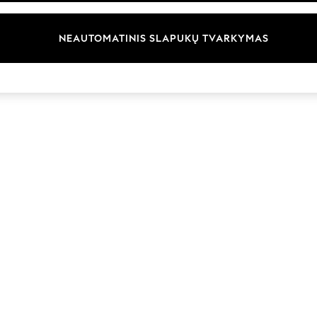
Prekių ženklai
NEAUTOMATINIS SLAPUKŲ TVARKYMAS
© 2026 „Next Germany GmbH“. Visos teisės saugomos.