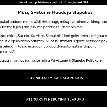
Nemokamas pristatymas perkant už daugiau nei 50 €
per 3–5 darbo dienas*
Mūsų Svetainė Naudoja Slapukus
Dabar galite apsipirkti lietuvių kalba!
Mūsų socialiniai tinklai
apukai padeda mums užtikrinti saugų mūsų svetainės veikimą, nuol
ulinimą ir jūsų apsipirkimo patirties suasmeninimą.
ERNIUKAMS
KŪDIKIAMS
MOTERYS
VYRAI
PR
stelėkite „Sutinku Su Visais Slapukais“, kad galėtumėte mėgautis
iausia apsipirkimo patirtimi. Šiuos nustatymus galite bet kada pake
ustelėdami toliau esančią nuorodą „Neautomatinis Slapukų
arkymas“.
ir teisinė informacija
Skyriai
ugiau informacijos rasite mūsų
Privatumo Ir Slapukų Politikoje
.
 slapukų politika
Moterų
uostatos
Vyrams
SUTINKU SU VISAIS SLAPUKAIS
u tvarkyti slapukus
Berniukams
iepimų ir įvertinimų politika
Mergaitės
Pradžia
ATSISAKYTI NEBŪTINŲ SLAPUKŲ
Kūdikis