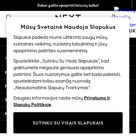
Dabar galite apsipirkti lietuvių kalba!
An error occurred on client
Greičiau ir saugiau,
0
atsiskaitymas naudojantis „Mokėjimas per banką“
Mūsų socialiniai tinklai
Mūsų Svetainė Naudoja Slapukus
MOKYKLINĖ APRANGA
MERGAITĖMS
BERNIU
Slapukai padeda mums užtikrinti saugų mūsų
svetainės veikimą, nuolatinį tobulinimą ir jūsų
SCHOOLWEAR
apsipirkimo patirties suasmeninimą.
Mano paskyra
All Boys Schoolwear
Prisijunkite prie savo paskyros
Shoes
Spustelėkite „Sutinku Su Visais Slapukais“, kad
galėtumėte mėgautis geriausia apsipirkimo
Trousers
Pagalba
patirtimi. Šiuos nustatymus galite bet kada pakeisti,
Shorts
spustelėdami toliau esančią nuorodą
Shirts
Privatumas ir teisinė informacija
„Neautomatinis Slapukų Tvarkymas“.
Polo Shirts
Sweatshirts & Jumpers
Daugiau informacijos rasite mūsų
Privatumo Ir
Skyriai
Coats & Jackets
Slapukų Politikoje
.
Underwear
Kitos paslaugos
Socks
SUTINKU SU VISAIS SLAPUKAIS
Multipacks
© 2026 „Next Germany GmbH“. Visos teisės saugomos.
All Boys Sport & Swimwear