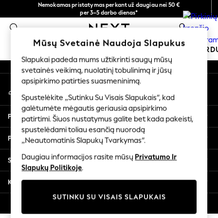
Nemokamas pristatymas perkant už daugiau nei 50 €
An error occurred on client
per 3–5 darbo dienas*
Dabar galite apsipirkti lietuvių kalba!
0
Mūsų socialiniai tinklai
Mūsų Svetainė Naudoja Slapukus
MOKYKLINĖ APRANGA
ŠVENTINĖ PAR
Slapukai padeda mums užtikrinti saugų mūsų
svetainės veikimą, nuolatinį tobulinimą ir jūsų
SCHOOLWEAR
apsipirkimo patirties suasmeninimą.
Mano paskyra
All Boys Schoolwear
Prisijunkite prie savo paskyros
Shoes
Spustelėkite „Sutinku Su Visais Slapukais“, kad
galėtumėte mėgautis geriausia apsipirkimo
Trousers
Pagalba
patirtimi. Šiuos nustatymus galite bet kada pakeisti,
Shorts
spustelėdami toliau esančią nuorodą
Shirts
Privatumas ir teisinė informacija
„Neautomatinis Slapukų Tvarkymas“.
Polo Shirts
Sweatshirts & Jumpers
Daugiau informacijos rasite mūsų
Privatumo Ir
Skyriai
Coats & Jackets
Slapukų Politikoje
.
Underwear
Kitos paslaugos
Socks
SUTINKU SU VISAIS SLAPUKAIS
Multipacks
© 2026 „Next Germany GmbH“. Visos teisės saugomos.
All Boys Sport & Swimwear