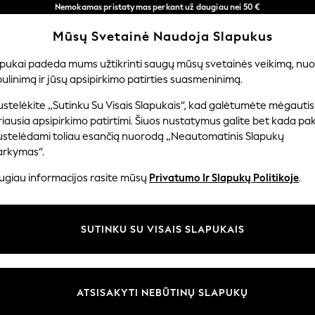
Nemokamas pristatymas perkant už daugiau nei 50 €
per 3–5 darbo dienas*
Mūsų Svetainė Naudoja Slapukus
Dabar galite apsipirkti lietuvių kalba!
Mūsų socialiniai tinklai
apukai padeda mums užtikrinti saugų mūsų svetainės veikimą, nuol
ulinimą ir jūsų apsipirkimo patirties suasmeninimą.
TUVĖ
MERGAITĖMS
BERNIUKAMS
KŪDIKIAMS
M
stelėkite „Sutinku Su Visais Slapukais“, kad galėtumėte mėgautis
iausia apsipirkimo patirtimi. Šiuos nustatymus galite bet kada pake
ustelėdami toliau esančią nuorodą „Neautomatinis Slapukų
arkymas“.
ir teisinė informacija
Skyriai
ugiau informacijos rasite mūsų
Privatumo Ir Slapukų Politikoje
.
 slapukų politika
Moterų
uostatos
Vyrams
SUTINKU SU VISAIS SLAPUKAIS
u tvarkyti slapukus
Berniukams
iepimų ir įvertinimų politika
Mergaitės
Pradžia
ATSISAKYTI NEBŪTINŲ SLAPUKŲ
Kūdikis