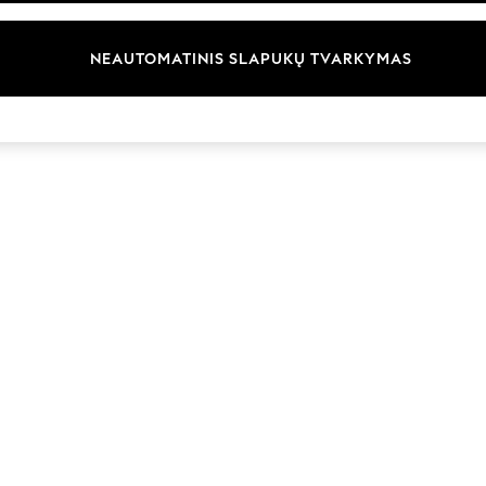
Prekių ženklai
NEAUTOMATINIS SLAPUKŲ TVARKYMAS
© 2026 „Next Germany GmbH“. Visos teisės saugomos.