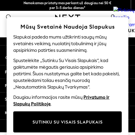
Nemokamas pristatymas perkant už daugiau nei 50 €
An error occurred on client
per 3–5 darbo dienas*
Dabar galite apsipirkti lietuvių kalba!
0
Mūsų socialiniai tinklai
Mūsų Svetainė Naudoja Slapukus
MOKYKLINĖ APRANGA
MERGAITĖMS
BERNIU
Slapukai padeda mums užtikrinti saugų mūsų
svetainės veikimą, nuolatinį tobulinimą ir jūsų
SCHOOLWEAR
apsipirkimo patirties suasmeninimą.
Mano paskyra
All Boys Schoolwear
Prisijunkite prie savo paskyros
Shoes
Spustelėkite „Sutinku Su Visais Slapukais“, kad
galėtumėte mėgautis geriausia apsipirkimo
Trousers
Pagalba
patirtimi. Šiuos nustatymus galite bet kada pakeisti,
Shorts
spustelėdami toliau esančią nuorodą
Shirts
Privatumas ir teisinė informacija
„Neautomatinis Slapukų Tvarkymas“.
Polo Shirts
Sweatshirts & Jumpers
Daugiau informacijos rasite mūsų
Privatumo Ir
Skyriai
Coats & Jackets
Slapukų Politikoje
.
Underwear
Kitos paslaugos
Socks
SUTINKU SU VISAIS SLAPUKAIS
Multipacks
© 2026 „Next Germany GmbH“. Visos teisės saugomos.
All Boys Sport & Swimwear