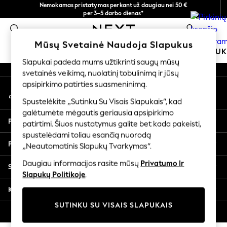
Nemokamas pristatymas perkant už daugiau nei 50 €
An error occurred on client
per 3–5 darbo dienas*
Dabar galite apsipirkti lietuvių kalba!
0
Mūsų socialiniai tinklai
Mūsų Svetainė Naudoja Slapukus
MOKYKLINĖ APRANGA
MERGAITĖMS
BERNIU
Slapukai padeda mums užtikrinti saugų mūsų
svetainės veikimą, nuolatinį tobulinimą ir jūsų
SCHOOLWEAR
apsipirkimo patirties suasmeninimą.
Mano paskyra
All Boys Schoolwear
Prisijunkite prie savo paskyros
Shoes
Spustelėkite „Sutinku Su Visais Slapukais“, kad
galėtumėte mėgautis geriausia apsipirkimo
Trousers
Pagalba
patirtimi. Šiuos nustatymus galite bet kada pakeisti,
Shorts
spustelėdami toliau esančią nuorodą
Shirts
Privatumas ir teisinė informacija
„Neautomatinis Slapukų Tvarkymas“.
Polo Shirts
Sweatshirts & Jumpers
Daugiau informacijos rasite mūsų
Privatumo Ir
Skyriai
Coats & Jackets
Slapukų Politikoje
.
Underwear
Kitos paslaugos
Socks
SUTINKU SU VISAIS SLAPUKAIS
Multipacks
© 2026 „Next Germany GmbH“. Visos teisės saugomos.
All Boys Sport & Swimwear