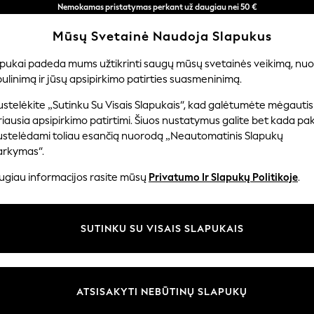
Nemokamas pristatymas perkant už daugiau nei 50 €
per 3–5 darbo dienas*
Mūsų Svetainė Naudoja Slapukus
Dabar galite apsipirkti lietuvių kalba!
apukai padeda mums užtikrinti saugų mūsų svetainės veikimą, nuol
ulinimą ir jūsų apsipirkimo patirties suasmeninimą.
ERNIUKAMS
KŪDIKIAMS
MOTERYS
VYRAI
PR
stelėkite „Sutinku Su Visais Slapukais“, kad galėtumėte mėgautis
iausia apsipirkimo patirtimi. Šiuos nustatymus galite bet kada pake
ustelėdami toliau esančią nuorodą „Neautomatinis Slapukų
MERGAIČIŲ SIJONAI
(665)
arkymas“.
ugiau informacijos rasite mūsų
Privatumo Ir Slapukų Politikoje
.
nta
Dydis
Kategorija
Prekių 
SUTINKU SU VISAIS SLAPUKAIS
ATSISAKYTI NEBŪTINŲ SLAPUKŲ