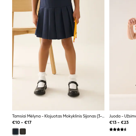
Joggers
adidas
Nike
Shop All
Shoes
Coats & Jackets
Bags & Accessories
Shirts
Polo Shirts
Shop all
Shoes
Coats & Jackets
Bags
Polo Shirts
Blue
Black
White
Grey
Green
Red
Tamsiai Mėlyna - Klojuotas Mokyklinis Sijonas (3-16m.)
All Branded Schoolwear
€10 - €17
€13 - €23
adidas
Nike
Hype