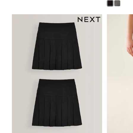
Clarks
Start Rite
Smiggle
Eastpak
All Accessories
All Bags & Backpacks
Girls Bags
Boys Bags
Lunchbags
Drink Bottles
Stationery
Jumpers
Polo Shirts
T-Shirts
Bags
Blouses
Shirts
Polo Shirts
HOLIDAY SHOP
Women's Holiday Shop
All Swimwear
All Beachwear
Bags & Accessories