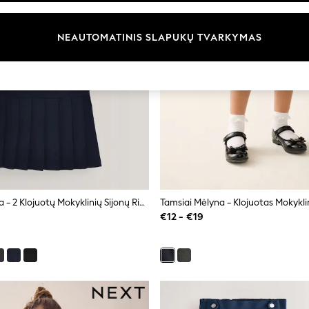
NEAUTOMATINIS SLAPUKŲ TVARKYMAS
Tamsiai Mėlyna - 2 Klojuotų Mokyklinių Sijonų Rinkinys (3-16yrs)
€12 - €19