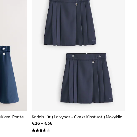
Karinis Jūrų Laivynas - Clarks Užtraukiami Ponte Skater Mokykliniai Sijonai 2 Pakuotė
Karinis Jūrų Laivynas - Clarks Klostuotų Mokyklinių Sijonų 2 Rinkinys
€26 - €36