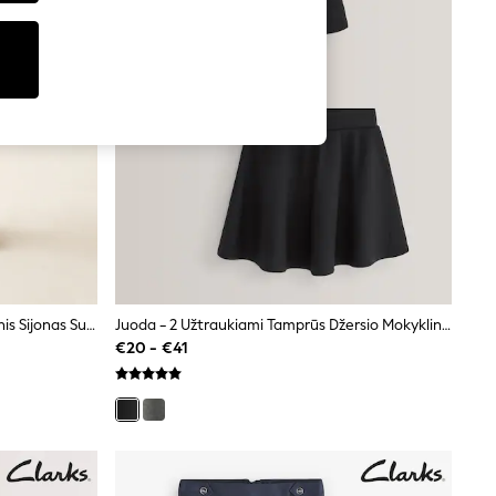
Tamsiai Mėlyna - Klojuotas Mokyklinis Sijonas Su Kaspinu (3-16yrs)
Juoda - 2 Užtraukiami Tamprūs Džersio Mokykliniai Sportbačių Sijonai (3-17yr.)
€20 - €41