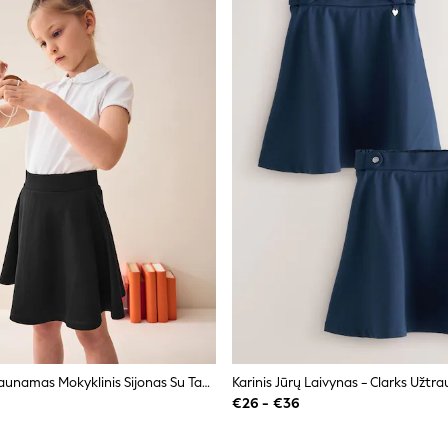
Juoda - Užsimaunamas Mokyklinis Sijonas Su Tampriu Džersio Audiniu (3-17yrs)
€26 - €36