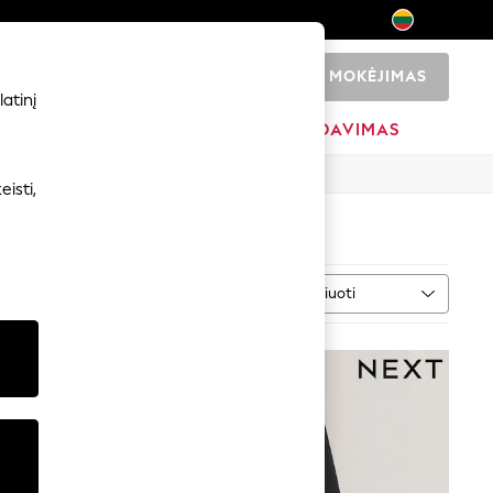
MOKĖJIMAS
0
atinį
ADŽIA
PREKIŲ ŽENKLAI
IŠPARDAVIMAS
isti,
Rūšiuoti
ženklas
DAUGIAU