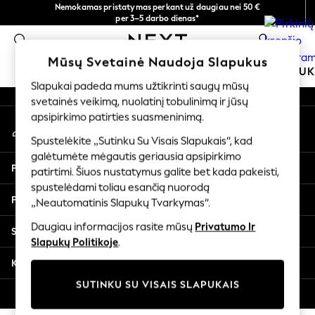
Nemokamas pristatymas perkant už daugiau nei 50 €
An error occurred on client
per 3–5 darbo dienas*
Dabar galite apsipirkti lietuvių kalba!
0
Mūsų socialiniai tinklai
Mūsų Svetainė Naudoja Slapukus
MOKYKLINĖ APRANGA
MERGAITĖMS
BERNIU
Slapukai padeda mums užtikrinti saugų mūsų
svetainės veikimą, nuolatinį tobulinimą ir jūsų
SCHOOLWEAR
apsipirkimo patirties suasmeninimą.
Mano paskyra
All Boys Schoolwear
Prisijunkite prie savo paskyros
Shoes
Spustelėkite „Sutinku Su Visais Slapukais“, kad
galėtumėte mėgautis geriausia apsipirkimo
Trousers
Pagalba
patirtimi. Šiuos nustatymus galite bet kada pakeisti,
Shorts
spustelėdami toliau esančią nuorodą
Shirts
Privatumas ir teisinė informacija
„Neautomatinis Slapukų Tvarkymas“.
Polo Shirts
Sweatshirts & Jumpers
Daugiau informacijos rasite mūsų
Privatumo Ir
Skyriai
Coats & Jackets
Slapukų Politikoje
.
Underwear
Kitos paslaugos
Socks
SUTINKU SU VISAIS SLAPUKAIS
Multipacks
© 2026 „Next Germany GmbH“. Visos teisės saugomos.
All Boys Sport & Swimwear