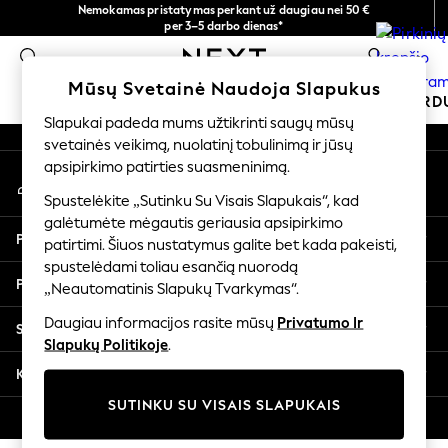
Nemokamas pristatymas perkant už daugiau nei 50 €
An error occurred on client
per 3–5 darbo dienas*
Dabar galite apsipirkti lietuvių kalba!
0
Mūsų socialiniai tinklai
Mūsų Svetainė Naudoja Slapukus
MOKYKLINĖ APRANGA
ŠVENTINĖ PAR
Slapukai padeda mums užtikrinti saugų mūsų
svetainės veikimą, nuolatinį tobulinimą ir jūsų
SCHOOLWEAR
apsipirkimo patirties suasmeninimą.
Mano paskyra
All Boys Schoolwear
Prisijunkite prie savo paskyros
Shoes
Spustelėkite „Sutinku Su Visais Slapukais“, kad
galėtumėte mėgautis geriausia apsipirkimo
Trousers
Pagalba
patirtimi. Šiuos nustatymus galite bet kada pakeisti,
Shorts
spustelėdami toliau esančią nuorodą
Shirts
Privatumas ir teisinė informacija
„Neautomatinis Slapukų Tvarkymas“.
Polo Shirts
Sweatshirts & Jumpers
Daugiau informacijos rasite mūsų
Privatumo Ir
Skyriai
Coats & Jackets
Slapukų Politikoje
.
Underwear
Kitos paslaugos
Socks
SUTINKU SU VISAIS SLAPUKAIS
Multipacks
© 2026 „Next Germany GmbH“. Visos teisės saugomos.
All Boys Sport & Swimwear