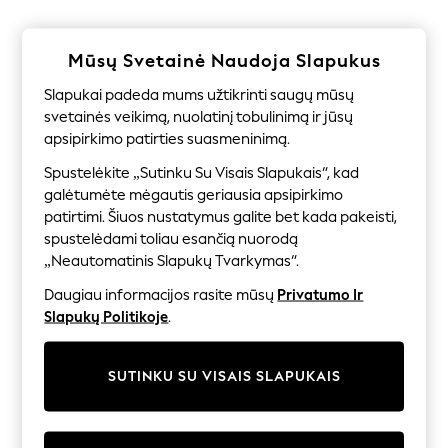
Shorts
Joggers
adidas
Mūsų Svetainė Naudoja Slapukus
Nike
All Girls Schoolwear
Slapukai padeda mums užtikrinti saugų mūsų
Shoes
svetainės veikimą, nuolatinį tobulinimą ir jūsų
Dresses
Trousers
apsipirkimo patirties suasmeninimą.
Skirts
Spustelėkite „Sutinku Su Visais Slapukais“, kad
Shirts
galėtumėte mėgautis geriausia apsipirkimo
Polo Shirts
Sweatshirts
patirtimi. Šiuos nustatymus galite bet kada pakeisti,
Cardigans
spustelėdami toliau esančią nuorodą
Coats & Jackets
„Neautomatinis Slapukų Tvarkymas“.
Underwear
Socks & Tights
Daugiau informacijos rasite mūsų
Privatumo Ir
Multipacks
Slapukų Politikoje
.
All Girls Sports & Swimwear
Trainers & Pumps
Swimwear
SUTINKU SU VISAIS SLAPUKAIS
Tops
Leggings
Shorts
Joggers