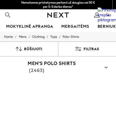
per 3–5 darbo dienas*
Greičiau ir saugiau,
Dabar galite apsipirkti lietuvių kalba!
atsiskaitymas naudojantis „Mokėjimas per banką“
0
MOKYKLINĖ APRANGA
MERGAITĖMS
BERNIU
/
/
/
/
Home
Mens
Clothing
Tops
Polo-Shirts
SCHOOLWEAR
All Boys Schoolwear
Shoes
RŪŠIUOTI
FILTRAS
Trousers
Shorts
MEN'S POLO SHIRTS
Shirts
Polo Shirts
(2463)
Sweatshirts & Jumpers
Coats & Jackets
Underwear
Socks
Multipacks
All Boys Sport & Swimwear
Trainers & Pumps
Swimwear
Tops