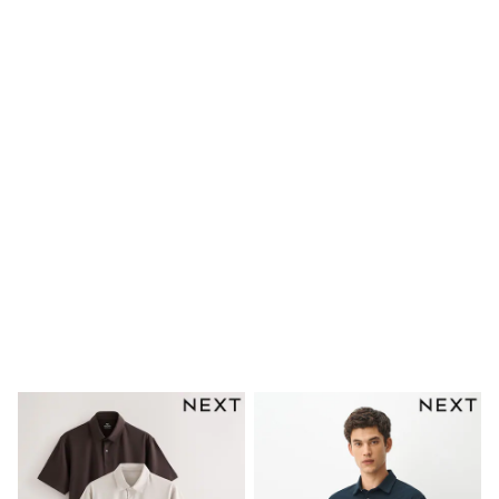
Clarks
Start Rite
Smiggle
Eastpak
All Accessories
All Bags & Backpacks
Girls Bags
Boys Bags
Lunchbags
Drink Bottles
Stationery
Jumpers
Polo Shirts
T-Shirts
Bags
Blouses
Shirts
Polo Shirts
HOLIDAY SHOP
Women's Holiday Shop
All Swimwear
All Beachwear
Bags & Accessories
Beach Dresses & Kaftans