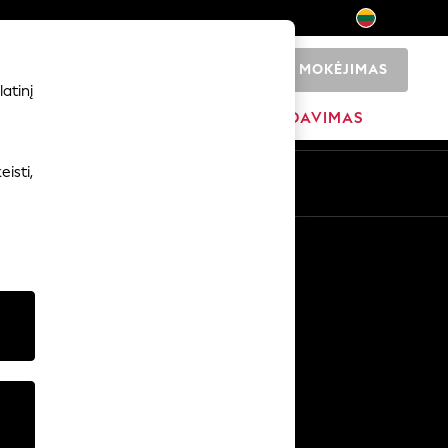
MOKĖJIMAS
0
atinį
ADŽIA
PREKIŲ ŽENKLAI
IŠPARDAVIMAS
isti,
Kitos paslaugos
Žiniasklaida ir spauda
Įmonė
NEXT karjeros