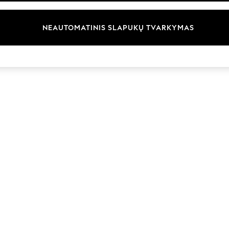
Prekių ženklai
NEAUTOMATINIS SLAPUKŲ TVARKYMAS
© 2026 „Next Germany GmbH“. Visos teisės saugomos.