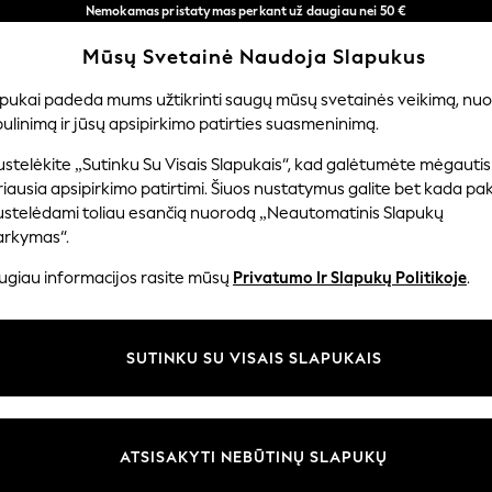
Nemokamas pristatymas perkant už daugiau nei 50 €
per 3–5 darbo dienas*
Mūsų Svetainė Naudoja Slapukus
Dabar galite apsipirkti lietuvių kalba!
Mūsų socialiniai tinklai
apukai padeda mums užtikrinti saugų mūsų svetainės veikimą, nuol
ulinimą ir jūsų apsipirkimo patirties suasmeninimą.
ERNIUKAMS
KŪDIKIAMS
MOTERYS
VYRAI
PR
stelėkite „Sutinku Su Visais Slapukais“, kad galėtumėte mėgautis
iausia apsipirkimo patirtimi. Šiuos nustatymus galite bet kada pake
ustelėdami toliau esančią nuorodą „Neautomatinis Slapukų
arkymas“.
ir teisinė informacija
Skyriai
ugiau informacijos rasite mūsų
Privatumo Ir Slapukų Politikoje
.
 slapukų politika
Moterų
uostatos
Vyrams
SUTINKU SU VISAIS SLAPUKAIS
u tvarkyti slapukus
Berniukams
iepimų ir įvertinimų politika
Mergaitės
Pradžia
ATSISAKYTI NEBŪTINŲ SLAPUKŲ
Kūdikis