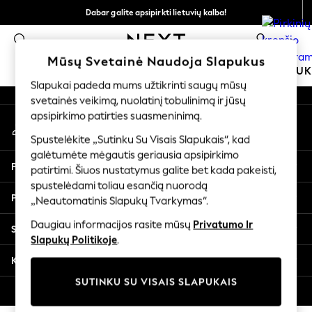
Dabar galite apsipirkti lietuvių kalba!
An error occurred on client
Greičiau ir saugiau,
0
atsiskaitymas naudojantis „Mokėjimas per banką“
Mūsų socialiniai tinklai
Mūsų Svetainė Naudoja Slapukus
MOKYKLINĖ APRANGA
MERGAITĖMS
BERNIU
Slapukai padeda mums užtikrinti saugų mūsų
svetainės veikimą, nuolatinį tobulinimą ir jūsų
SCHOOLWEAR
apsipirkimo patirties suasmeninimą.
Mano paskyra
All Boys Schoolwear
Prisijunkite prie savo paskyros
Shoes
Spustelėkite „Sutinku Su Visais Slapukais“, kad
galėtumėte mėgautis geriausia apsipirkimo
Trousers
Pagalba
patirtimi. Šiuos nustatymus galite bet kada pakeisti,
Shorts
spustelėdami toliau esančią nuorodą
Shirts
Privatumas ir teisinė informacija
„Neautomatinis Slapukų Tvarkymas“.
Polo Shirts
Sweatshirts & Jumpers
Daugiau informacijos rasite mūsų
Privatumo Ir
Skyriai
Coats & Jackets
Slapukų Politikoje
.
Underwear
Kitos paslaugos
Socks
SUTINKU SU VISAIS SLAPUKAIS
Multipacks
© 2026 „Next Germany GmbH“. Visos teisės saugomos.
All Boys Sport & Swimwear